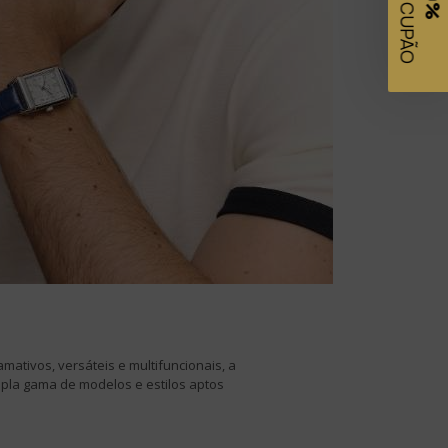
Podes
ativos, versáteis e multifuncionais, a
pla gama de modelos e estilos aptos