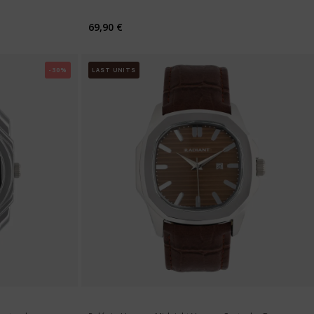
69,90 €
-30%
LAST UNITS