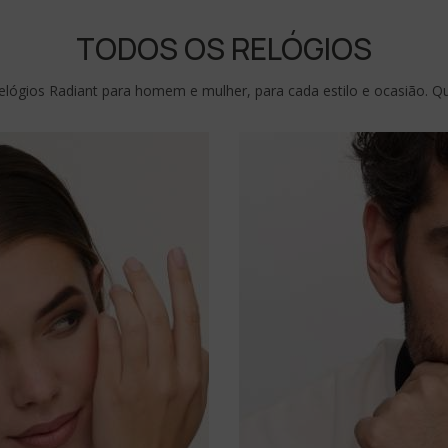
TODOS OS RELÓGIOS
elógios Radiant para homem e mulher, para cada estilo e ocasião. Qu
-10% PARA T
E recebe novidades e acesso a vant
exclusivas no teu e-mail.
Email