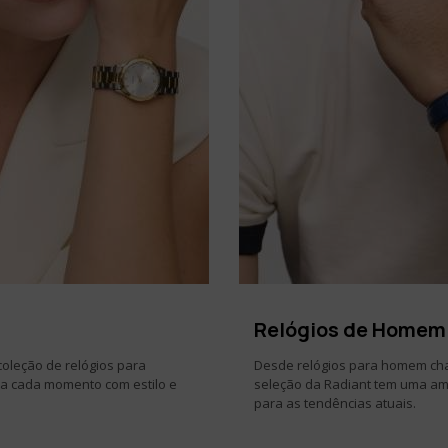
Em que tipo de produtos tens mais
interesse?
Mulher
Homem
Ambos
SUBSCREVER
Ao subscreveres, estás a aceitar a nossa
Política de Privacidade
.
cancelar a subscrição em qualquer altura.
Relógios de Homem​
coleção de relógios para
Desde relógios para homem cham
a cada momento com estilo e
seleção da Radiant tem uma am
para as tendências atuais.