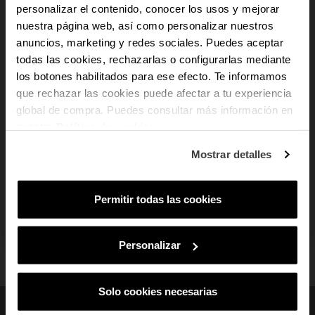
personalizar el contenido, conocer los usos y mejorar
nuestra página web, así como personalizar nuestros
-10% PARA TI
anuncios, marketing y redes sociales. Puedes aceptar
todas las cookies, rechazarlas o configurarlas mediante
los botones habilitados para ese efecto. Te informamos
E recebe novidades e acesso a vantagens
Smartwatch Hollywood Sili 
exclusivas no teu e-mail.
que rechazar las cookies puede afectar a tu experiencia
IPPreto
global de compra. Puedes consultar más información en
Email
nuestra
Política de cookies
.
Em que tipo de produtos tens mais
79,90 €
Mostrar detalles
interesse?
Mulher
Homem
Ambos
Mostrando 1-3 de um total de 3 artigo(s)
Permitir todas las cookies
SUBSCREVER
Voltar ao topo
Ao subscreveres, estás a aceitar a nossa
Política de Privacidade
.
Podes
cancelar a subscrição em qualquer altura.
Personalizar
Solo cookies necesarias