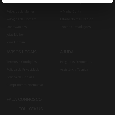
PRODUTOS
INFORMAÇÕES
Relógios de Mulher
A Minha Conta
Relógios de Homem
Estado do meu Pedido
Smartwatches
Trocas e Devoluções
Joias Mulher
Joias Homen
AVISOS LEGAIS
AJUDA
Termos e Condições
Perguntas Frequentes
Política de Privacidade
Assistência Técnica
Política de Cookies
Cumprimento Normativo​
FALA CONNOSCO
FOLLOW US