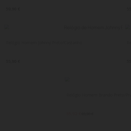
59,90 €
55
Relógio Homem Johnny Preto/Castanho
Re
55,90 €
55
Relógio Homem Brando Preto/Pr
55,92 €
69,90 €