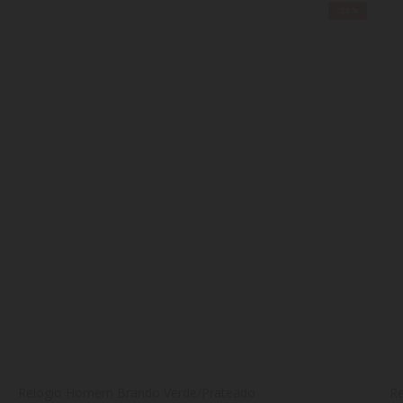
-20%
Relógio Homem Brando Verde/Prateado
R