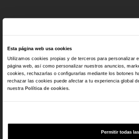
Esta página web usa cookies
Utilizamos cookies propias y de terceros para personalizar e
página web, así como personalizar nuestros anuncios, marke
-10
cookies, rechazarlas o configurarlas mediante los botones h
rechazar las cookies puede afectar a tu experiencia global
nuestra
Política de cookies
.
E recebe nov
exclu
Email
Em que tipo de
interesse?
Mulher
Permitir todas la