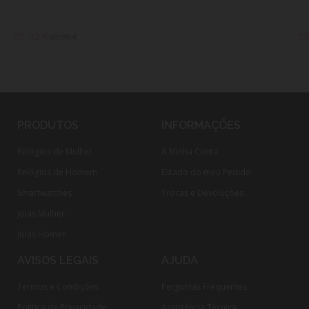
55,92 €
55
69,90 €
PRODUTOS
INFORMAÇÕES
Relógios de Mulher
A Minha Conta
Relógios de Homem
Estado do meu Pedido
Smartwatches
Trocas e Devoluções
Joias Mulher
Joias Homen
AVISOS LEGAIS
AJUDA
Termos e Condições
Perguntas Frequentes
Política de Privacidade
Assistência Técnica