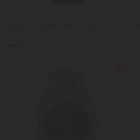
Relógio Homem Midnight Voyage Preto/Prat
Re
59,90 €
53
-30%