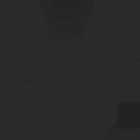
Relógio Homem Horizon Line Azul/Prateado
Re
53,13 €
53
75,90 €