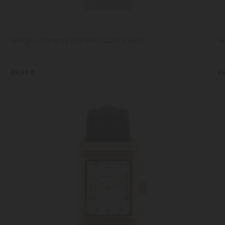
Relógio Homem Daybreak Azul/Prateado
R
89,90 €
89