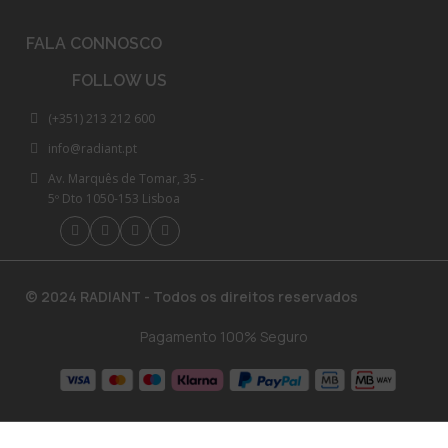
FALA CONNOSCO
FOLLOW US
(+351) 213 212 600
info@radiant.pt
Av. Marquês de Tomar, 35 -
5º Dto 1050-153 Lisboa
© 2024 RADIANT - Todos os direitos reservados
Pagamento 100% Seguro