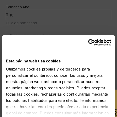
Tamanho Anel
Guia de tamanhos
Aceito receber um e-mail de disponibilidade e outros conteúdos
personalizados. Confirmo que li e aceito a
Política de Privacidade
.
AVISA-ME QUANDO ESTIVER DISPONÍVEL
Esta página web usa cookies
ADICIONAR AO CARRINHO
Utilizamos cookies propias y de terceros para
personalizar el contenido, conocer los usos y mejorar
nuestra página web, así como personalizar nuestros
Pagamento seguro
anuncios, marketing y redes sociales. Puedes aceptar
Envio Gratuito
-10% PARA TI
todas las cookies, rechazarlas o configurarlas mediante
Devoluções gratuitas
los botones habilitados para ese efecto. Te informamos
Garantia 3 anos
E recebe novidades e acesso a vantagens
que rechazar las cookies puede afectar a tu experiencia
exclusivas no teu e-mail.
Aço inoxidável | Hipoalergénico
global de compra. Puedes consultar más información en