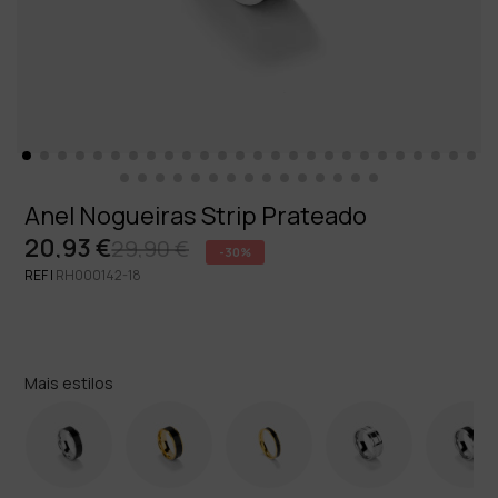
Anel Nogueiras Strip Prateado
20,93 €
29,90 €
-30%
REF |
RH000142-18
Mais estilos