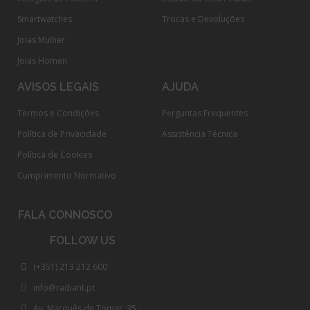
Smartwatches
Trocas e Devoluções
Joias Mulher
Joias Homen
AVISOS LEGAIS
AJUDA
Termos e Condições
Perguntas Frequentes
Política de Privacidade
Assistência Técnica
Política de Cookies
Cumprimento Normativo​
FALA CONNOSCO
FOLLOW US
(+351) 213 212 600
info@radiant.pt
Av. Marquês de Tomar, 35 -