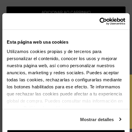
ADICIONAR AO CARRINHO
Pagamento seguro
Envio Gratuito
Esta página web usa cookies
Devoluções gratuitas
Utilizamos cookies propias y de terceros para
Garantia 3 anos
personalizar el contenido, conocer los usos y mejorar
Aço inoxidável | Hipoalergénico
nuestra página web, así como personalizar nuestros
anuncios, marketing y redes sociales. Puedes aceptar
remove
Descrição
todas las cookies, rechazarlas o configurarlas mediante
OBTER CUPÃO
los botones habilitados para ese efecto. Te informamos
Colar Cacto Preto PEREIRA Homem RADIANT Joias. Acrescenta um toque de
que rechazar las cookies puede afectar a tu experiencia
aventura ao teu pescoço com esta colar cacto em preto da coleção PEREIRA. O
-10%
global de compra. Puedes consultar más información en
seu design detalhado reflete o teu espírito aventureiro. A coleção PEREIRA da
Radiant é inspirada na essência do México e nas tendências FW23. Para
nuestra
Política de cookies
.
rapazes viajados e amantes da cultura estrangeira. Complementa o teu look
com um toque internacional. Radiant, marca de relógios e joias desde 1948.
Mostrar detalles