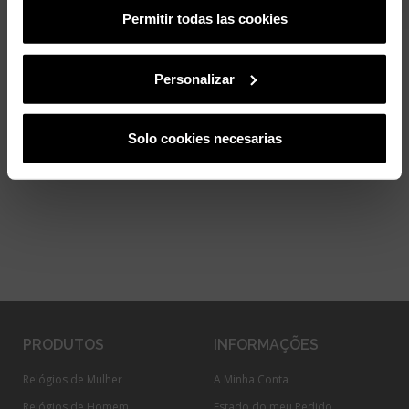
add
Dados do produto
Permitir todas las cookies
add
Pagamento Seguro
Personalizar
add
Envio e devoluções
Solo cookies necesarias
PRODUTOS
INFORMAÇÕES
Relógios de Mulher
A Minha Conta
Relógios de Homem
Estado do meu Pedido