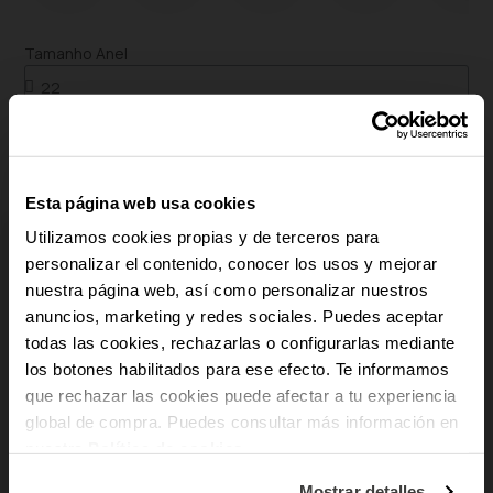
Tamanho Anel
Guia de tamanhos
ADICIONAR AO CARRINHO
Esta página web usa cookies
Utilizamos cookies propias y de terceros para
Pagamento seguro
personalizar el contenido, conocer los usos y mejorar
Envio Gratuito
nuestra página web, así como personalizar nuestros
Devoluções gratuitas
-10% PARA TI
anuncios, marketing y redes sociales. Puedes aceptar
Garantia 3 anos
todas las cookies, rechazarlas o configurarlas mediante
Aço inoxidável | Hipoalergénico
los botones habilitados para ese efecto. Te informamos
E recebe novidades e acesso a vantagens
exclusivas no teu e-mail.
que rechazar las cookies puede afectar a tu experiencia
rem
global de compra. Puedes consultar más información en
Email
Descrição
nuestra
Política de cookies
.
A coleção Nogueiras distingue-se pela sua versatilidade e elegância
Em que tipo de produtos tens mais
Mostrar detalles
minimalista. Criados em aço e esmalte preto de alta qualidade, estes anéis de