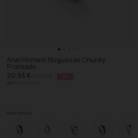
Anel Homem Nogueiras Chunky
Prateado
20,93 €
29,90 €
-30%
REF |
RH000136-22
Mais estilos