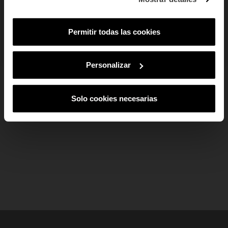
interesse?
homem são ideais para usar em modo mix&match num ou mais dedos.
Mulher
Homem
Ambos
Disponível em vários modelos com diferentes espessuras e acabamentos.
Permitir todas las cookies
SUBSCREVER
add
Dados do produto
Ao subscreveres, estás a aceitar a nossa
Política de Privacidade
.
Podes
cancelar a subscrição em qualquer altura.
Personalizar
add
Pagamento Seguro
add
Solo cookies necesarias
Envio e devoluções