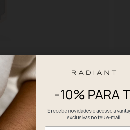
-10% PARA T
E recebe novidades e acesso a vant
Colar H
exclusivas no teu e-mail.
Email