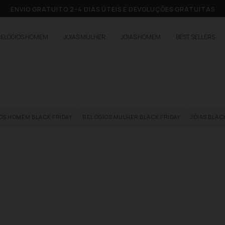
ENVIO GRATUITO 2–4 DIAS ÚTEIS E DEVOLUÇÕES GRATUITAS
RELÓGIOS HOMEM
JOIAS MULHER
JOIAS HOMEM
BEST SELLERS
OS HOMEM BLACK FRIDAY
RELÓGIOS MULHER BLACK FRIDAY
JÓIAS BLAC