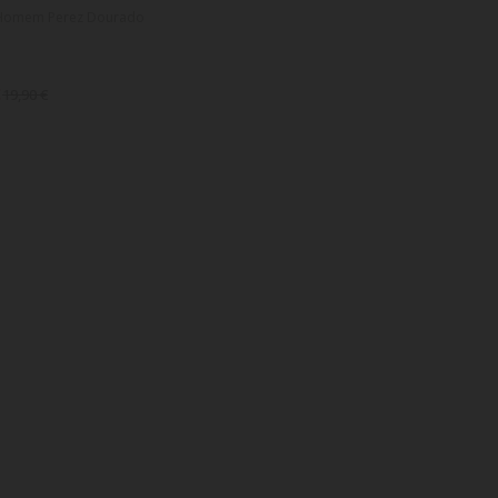
 Homem Perez Dourado
€
19,90 €