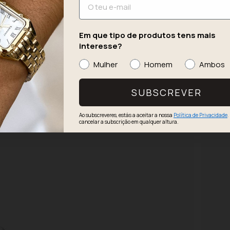
41,93 
Em que tipo de produtos tens mais
interesse?
-30%
Mulher
Homem
Ambos
SUBSCREVER
Ao subscreveres, estás a aceitar a nossa
Política de Privacidade
.
cancelar a subscrição em qualquer altura.