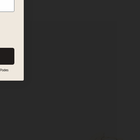
€
59,90 €
Podes