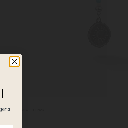
I
agens
omem Palau Sol e Lua Prata