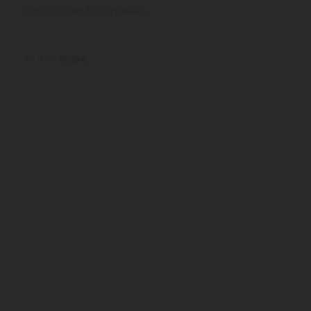
Brinco Homem Perez Prateado
13,93 €
19,90 €