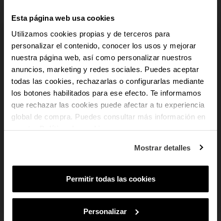
Esta página web usa cookies
Utilizamos cookies propias y de terceros para
personalizar el contenido, conocer los usos y mejorar
Anel Fino Homem Cadeado 
Anel Homem Strong MOP 
Padlock Dourado
Prateado
nuestra página web, así como personalizar nuestros
-10% PARA TI
anuncios, marketing y redes sociales. Puedes aceptar
todas las cookies, rechazarlas o configurarlas mediante
13,93 €
25,90 €
19,90 €
los botones habilitados para ese efecto. Te informamos
E recebe novidades e acesso a vantagens
exclusivas no teu e-mail.
que rechazar las cookies puede afectar a tu experiencia
global de compra. Puedes consultar más información en
Email
nuestra
Política de cookies
.
Em que tipo de produtos tens mais
Mostrar detalles
interesse?
Mulher
Homem
Ambos
Permitir todas las cookies
SUBSCREVER
Ao subscreveres, estás a aceitar a nossa
Política de Privacidade
.
Podes
cancelar a subscrição em qualquer altura.
Personalizar