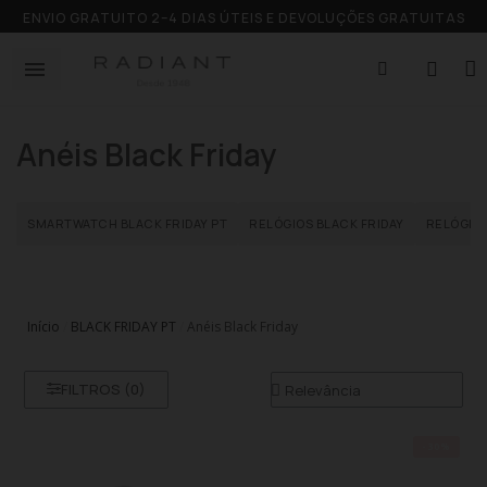
ENVIO GRATUITO 2–4 DIAS ÚTEIS E DEVOLUÇÕES GRATUITAS
Anéis Black Friday
SMARTWATCH BLACK FRIDAY PT
RELÓGIOS BLACK FRIDAY
RELÓGIOS
Início
BLACK FRIDAY PT
Anéis Black Friday
FILTROS (
0
)
-30%