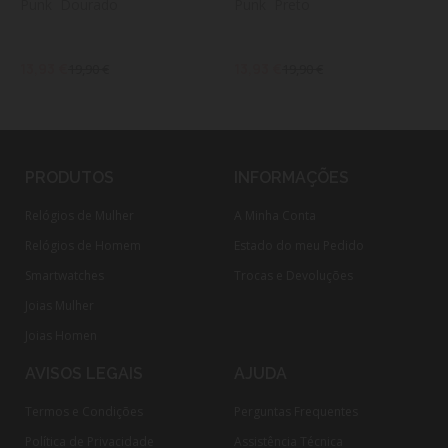
Punk  Dourado
Punk  Preto
13,93 €
13,93 €
19,90 €
19,90 €
PRODUTOS
INFORMAÇÕES
Relógios de Mulher
A Minha Conta
Relógios de Homem
Estado do meu Pedido
Smartwatches
Trocas e Devoluções
Joias Mulher
Joias Homen
AVISOS LEGAIS
AJUDA
Termos e Condições
Perguntas Frequentes
Política de Privacidade
Assistência Técnica