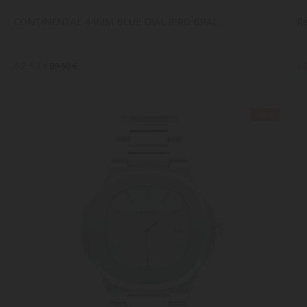
CONTINENTAL 44MM BLUE DIAL IPRG BRAC.
R
62,93 €
6
89,90 €
-30%