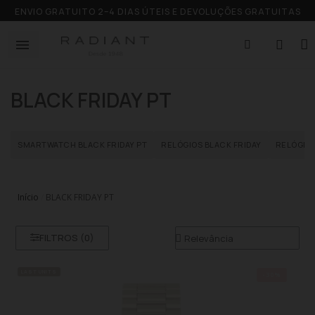
ENVIO GRATUITO 2–4 DIAS ÚTEIS E DEVOLUÇÕES GRATUITAS
BLACK FRIDAY PT
SMARTWATCH BLACK FRIDAY PT
RELÓGIOS BLACK FRIDAY
RELÓGIOS
Início
BLACK FRIDAY PT
FILTROS (
0
)
LAST UNITS
-30%