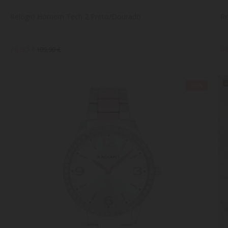
Relógio Homem Tech 2 Preto/Dourado
Re
76,93 €
48
109,90 €
-30%