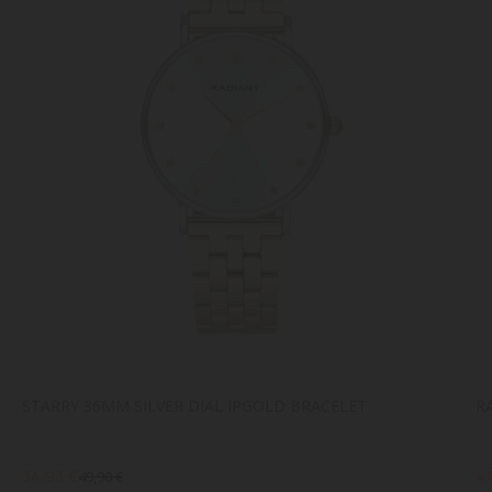
STARRY 36MM SILVER DIAL IPGOLD BRACELET
R
34,93 €
4
49,90 €