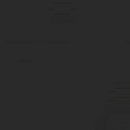
Relógio Homem T-Time Prateado
Ra
41,93 €
46
59,90 €