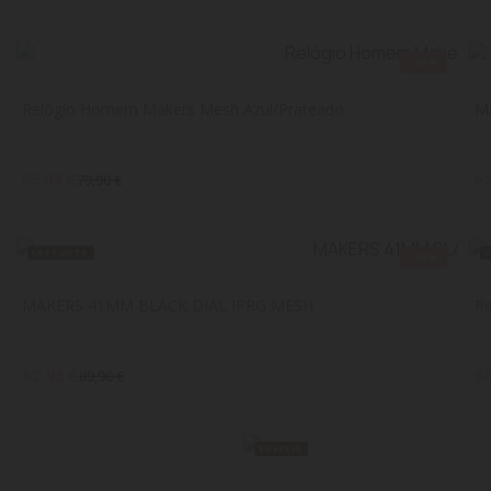
-30%
Relógio Homem Makers Mesh Azul/Prateado
M
55,93 €
6
79,90 €
LAST UNITS
-30%
MAKERS 41MM BLACK DIAL IPRG MESH
R
62,93 €
6
89,90 €
EM BREVE