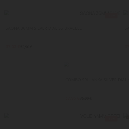
-30%
SAONA 36MM SILVER DIAL SS BRACELET
S
37,03 €
37
52,90 €
COMBO SRI LANKA SILVER DIAL 
37,95 €
75,90 €
-30%