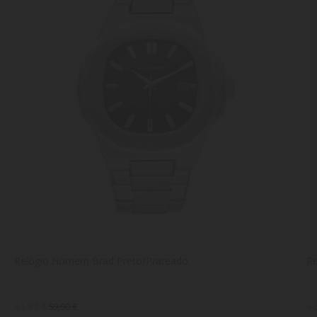
Relógio Homem Brad Preto/Prateado
R
41,93 €
48
59,90 €