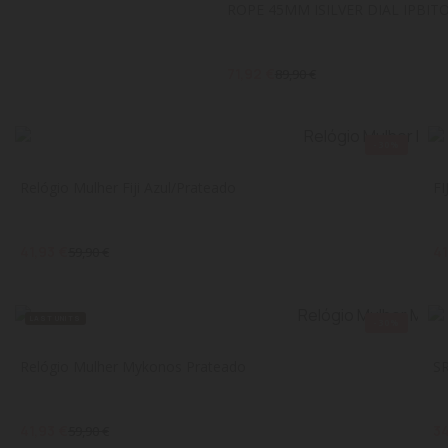
ROPE 45MM ISILVER DIAL IPBI
71,92 €
89,90 €
-30%
Relógio Mulher Fiji Azul/Prateado
F
41,93 €
41
59,90 €
LAST UNITS
-30%
Relógio Mulher Mykonos Prateado
S
41,93 €
34
59,90 €