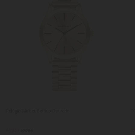
Relógio Mulher Bettina Dourado
C
41,93 €
55
59,90 €