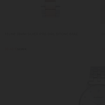
FELINE 38MM SILVER IPRG DIAL BITONE BRAZ
D
36,40 €
34
52,00 €