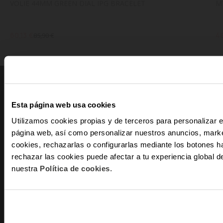
VOLIE 44MM GREEN DIAL IPG BRACELET
M
60,13 €
48
85,90 €
PRODUTOS
INFORMAÇÕES
Esta página web usa cookies
Relógios de Mulher
A Minha Conta
Utilizamos cookies propias y de terceros para personalizar e
Relógios de Homem
Estado do meu Pedido
página web, así como personalizar nuestros anuncios, marke
Smartwatches
Trocas e Devoluções
-10
cookies, rechazarlas o configurarlas mediante los botones h
Joias Mulher
rechazar las cookies puede afectar a tu experiencia global
nuestra
Política de cookies
.
E recebe nov
Joias Homen
exclu
AVISOS LEGAIS
AJUDA
Email
Termos e Condições
Perguntas Frequentes
Em que tipo de
Política de Privacidade
Assistência Técnica
interesse?