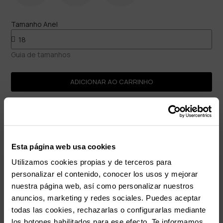
Tamanho Anel
Guia de tamanhos
ADICIONAR AO CARRINHO
Pagamento seguro
Envio Gratuito
Devoluções gratuitas
Esta página web usa cookies
Garantia 3 anos
Utilizamos cookies propias y de terceros para
Aço inoxidável | Hipoalergénico
personalizar el contenido, conocer los usos y mejorar
nuestra página web, así como personalizar nuestros
rem
Descrição
anuncios, marketing y redes sociales. Puedes aceptar
todas las cookies, rechazarlas o configurarlas mediante
O anel Chain Thin Padlock em prateado para homem é uma proposta de
los botones habilitados para ese efecto. Te informamos
design depurado e sofisticado, ideal para quem valoriza a discrição sem