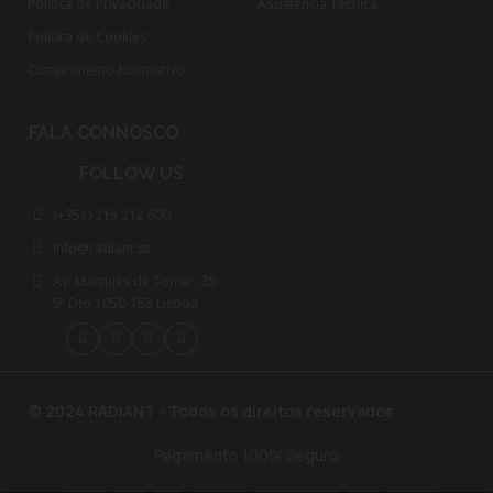
Política de Privacidade
Assistência Técnica
Política de Cookies
Cumprimento Normativo​
FALA CONNOSCO
FOLLOW US
(+351) 213 212 600
info@radiant.pt
Av. Marquês de Tomar, 35 -
5º Dto 1050-153 Lisboa
© 2024 RADIANT - Todos os direitos reservados
Pagamento 100% Seguro