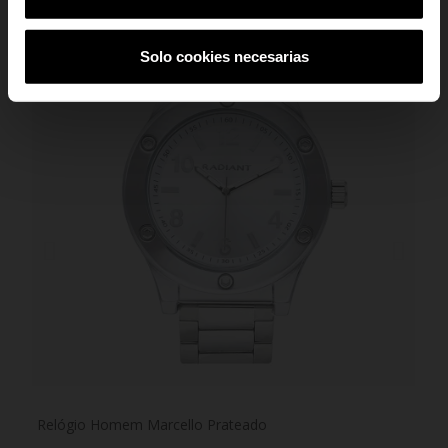
-30%
Solo cookies necesarias
Relógio Homem Marcello Prateado
Rel