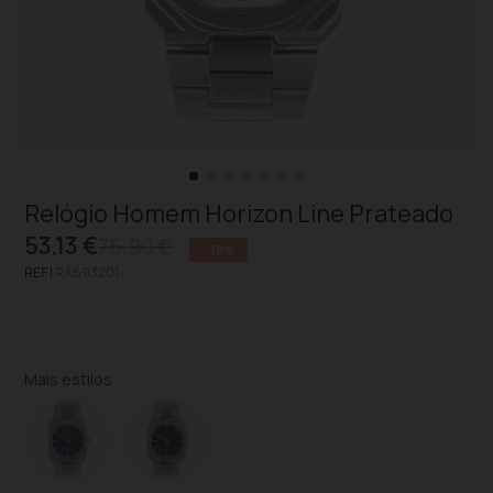
Relógio Homem Horizon Line Prateado
53,13 €
75,90 €
-30%
REF |
RA693201
Mais estilos