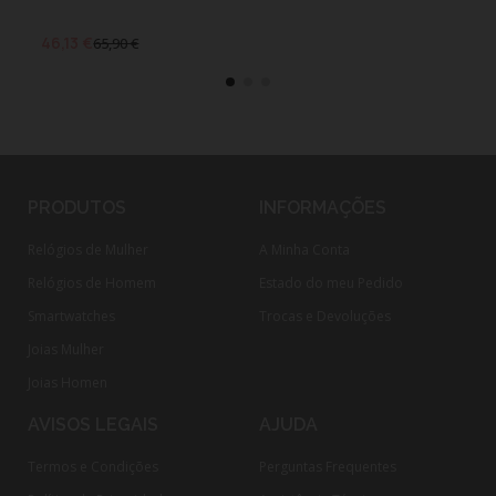
46,13 €
55,
65,90 €
PRODUTOS
INFORMAÇÕES
Relógios de Mulher
A Minha Conta
Relógios de Homem
Estado do meu Pedido
Smartwatches
Trocas e Devoluções
Joias Mulher
Joias Homen
AVISOS LEGAIS
AJUDA
Termos e Condições
Perguntas Frequentes