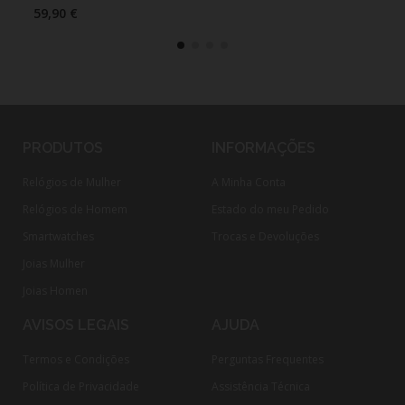
59,90 €
59,
PRODUTOS
INFORMAÇÕES
Relógios de Mulher
A Minha Conta
Relógios de Homem
Estado do meu Pedido
Smartwatches
Trocas e Devoluções
Joias Mulher
Joias Homen
AVISOS LEGAIS
AJUDA
Termos e Condições
Perguntas Frequentes
Política de Privacidade
Assistência Técnica