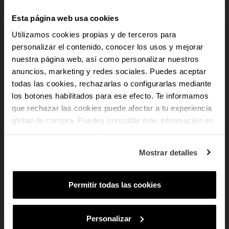
manutenção. Este relógio destaca-se pela sua adaptabilidade a diferentes
estilos, desde fatos claros até peças de inspiração casual. É uma escolha
Esta página web usa cookies
excelente para homens que desejam um relógio elegante, com espírito
versátil, moderno e consciente no uso de materiais responsáveis.
Utilizamos cookies propias y de terceros para
personalizar el contenido, conocer los usos y mejorar
add
nuestra página web, así como personalizar nuestros
Dados do produto
-10% PARA TI
anuncios, marketing y redes sociales. Puedes aceptar
todas las cookies, rechazarlas o configurarlas mediante
add
Pagamento Seguro
los botones habilitados para ese efecto. Te informamos
E recebe novidades e acesso a vantagens
exclusivas no teu e-mail.
que rechazar las cookies puede afectar a tu experiencia
add
Envio e devoluções
global de compra. Puedes consultar más información en
Email
nuestra
Política de cookies
.
Em que tipo de produtos tens mais
Mostrar detalles
interesse?
Mulher
Homem
Ambos
Permitir todas las cookies
SUBSCREVER
TAMBÉM PODE GOSTAR
Ao subscreveres, estás a aceitar a nossa
Política de Privacidade
.
Podes
cancelar a subscrição em qualquer altura.
Personalizar