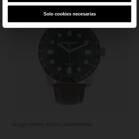
Solo cookies necesarias
Relógio Homem Robert Castanho/Verde
Rel