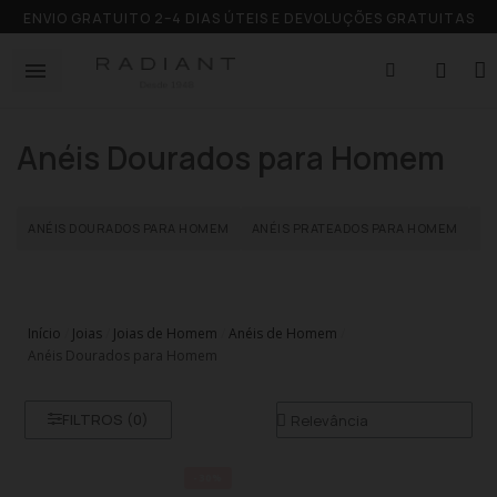
ENVIO GRATUITO 2–4 DIAS ÚTEIS E DEVOLUÇÕES GRATUITAS
Anéis Dourados para Homem
ANÉIS DOURADOS PARA HOMEM
ANÉIS PRATEADOS PARA HOMEM
AN
Início
Joias
Joias de Homem
Anéis de Homem
Anéis Dourados para Homem
FILTROS (
0
)
-30%