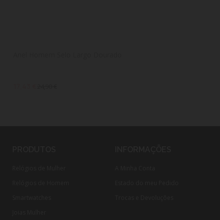
Anel Homem Selo Largo Dourado
17,43 €
24,90 €
PRODUTOS
INFORMAÇÕES
Relógios de Mulher
A Minha Conta
Relógios de Homem
Estado do meu Pedido
Smartwatches
Trocas e Devoluções
Joias Mulher