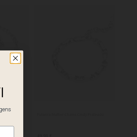
I
agens
Pulseira Mulher Chains Cindy Prateado
49,90 €