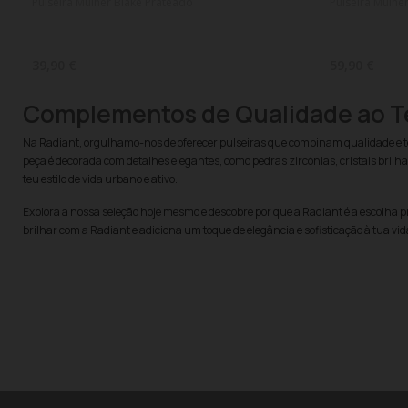
Pulseira Mulher Blake Prateado
Pulseira Mulhe
39,90 €
59,90 €
Complementos de Qualidade ao T
Na Radiant, orgulhamo-nos de oferecer pulseiras que combinam qualidade e ten
peça é decorada com detalhes elegantes, como pedras zircónias, cristais brilha
teu estilo de vida urbano e ativo.
Explora a nossa seleção hoje mesmo e descobre por que a Radiant é a escolha p
brilhar com a Radiant e adiciona um toque de elegância e sofisticação à tua v