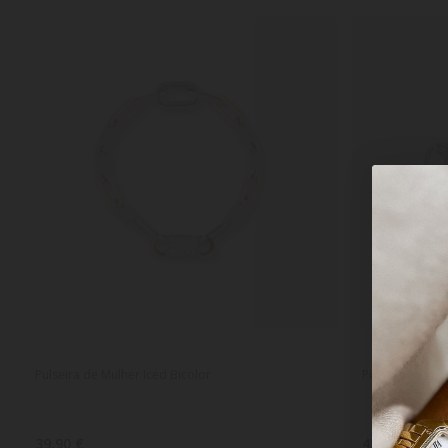
Pulseira de Mulher Iced Bicolor
Pulseira Mulhe
39,90 €
45,90 €