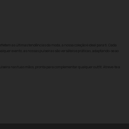
letem as últimas tendências da moda, a nossa coleção é ideal para ti. Cada
ualquer evento, as nossas pulseiras são versáteis e práticas, adaptando-se ao
pulseira nas tuas mãos, pronta para complementar qualquer outfit. Atreve-te a