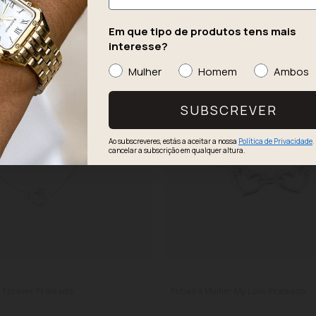
Em que tipo de produtos tens mais
interesse?
Mulher
Homem
Ambos
SUBSCREVER
Ao subscreveres, estás a aceitar a nossa
Política de Privacidade
.
cancelar a subscrição em qualquer altura.
r Forever Prateado
Pulseira Mulher My Love Prateado