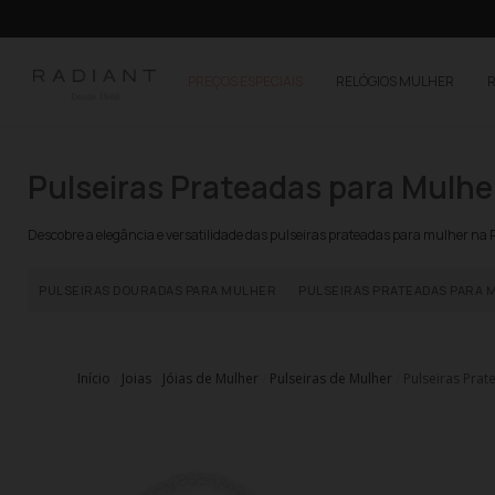
PREÇOS ESPECIAIS
RELÓGIOS MULHER
Pulseiras Prateadas para Mulhe
Descobre a elegância e versatilidade das pulseiras prateadas para mulher na
PULSEIRAS DOURADAS PARA MULHER
PULSEIRAS PRATEADAS PARA 
Início
Joias
Jóias de Mulher
Pulseiras de Mulher
Pulseiras Pra