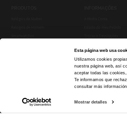
PRODUTOS
INFORMAÇÕES
Relógios de Mulher
A Minha Conta
Relógios de Homem
Estado do meu Pedido
Smartwatches
Trocas e Devoluções
Joias Mulher
Esta página web usa cook
Joias Homen
Utilizamos cookies propias
nuestra página web, así c
aceptar todas las cookies,
Te informamos que rechaza
consultar más informació
© 2024 RADIANT - Todos os direitos reservados
Mostrar detalles