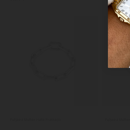
Pulseira Mulher Halle Prateado
Pulseira Mulhe