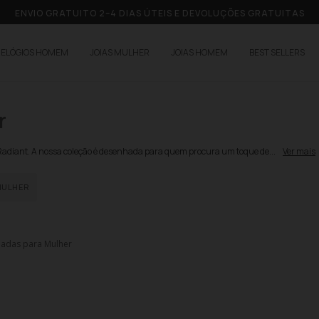
ENVIO GRATUITO 2–4 DIAS ÚTEIS E DEVOLUÇÕES GRATUITAS
RELÓGIOS HOMEM
JOIAS MULHER
JOIAS HOMEM
BEST SELLERS
r
 Radiant. A nossa coleção é desenhada para quem procura um toque de...
Ver mais
MULHER
teadas para Mulher