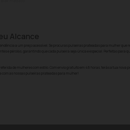
r Blair Prateado
eu Alcance
dência a um preço acessível. Se procuras pulseiras prateadas para mulher que ref
ntes e pérolas, garantindo que cada pulseira seja única e especial. Perfeitas para q
referida de mulheres com estilo. Com envio gratuito em 48 horas, terás a tua nova 
ida com as nossas pulseiras prateadas para mulher!