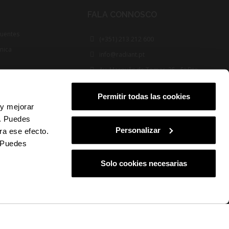
FALA CONNOSCO
quentes
(+351) 213 212 600
cnica
info@radiant.pt
Av. Marquês de Tomar, 35 - 5º Dto
1050-153 Lisboa
Permitir todas las cookies
FOLLOW US
 y mejorar
s. Puedes
Personalizar
ra ese efecto.
. Puedes
Solo cookies necesarias