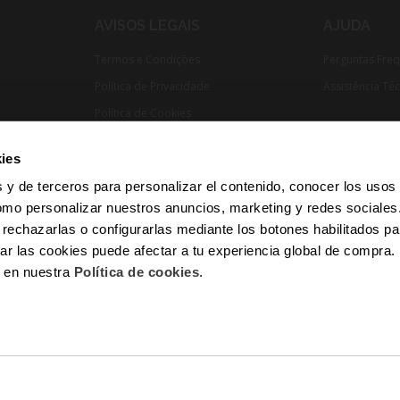
AVISOS LEGAIS
AJUDA
Termos e Condições
Perguntas Fre
Política de Privacidade
Assistência Té
Política de Cookies
Cumprimento Normativo​
ies
 y de terceros para personalizar el contenido, conocer los usos
omo personalizar nuestros anuncios, marketing y redes sociale
 rechazarlas o configurarlas mediante los botones habilitados pa
r las cookies puede afectar a tu experiencia global de compra
n en nuestra
Política de cookies
.
Pagamento 100% Seguro