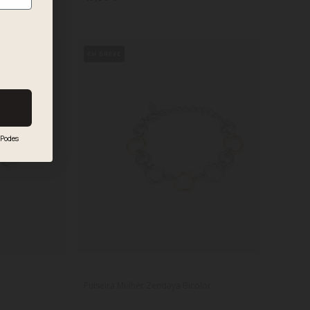
EM BREVE
Podes
Pulseira Mulher Zendaya Bicolor