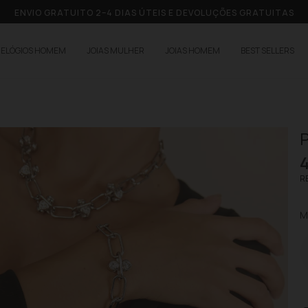
ENVIO GRATUITO 2–4 DIAS ÚTEIS E DEVOLUÇÕES GRATUITAS
RELÓGIOS HOMEM
JOIAS MULHER
JOIAS HOMEM
BEST SELLERS
P
RE
M