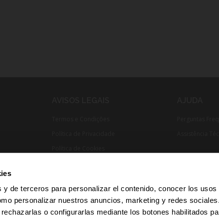
AVISOS LEGAIS
AJUDA
Termos e Condições
Perguntas Fre
Política de Privacidade
Assistência Té
Política de Cookies
Cumprimento Normativo​
ies
 y de terceros para personalizar el contenido, conocer los usos
omo personalizar nuestros anuncios, marketing y redes sociale
 rechazarlas o configurarlas mediante los botones habilitados pa