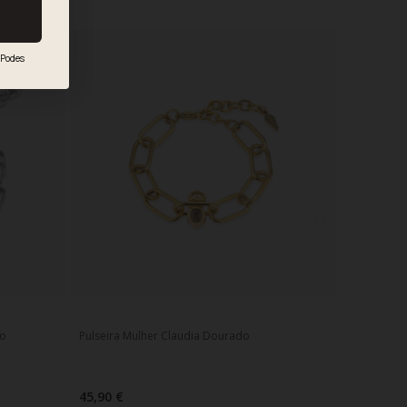
Podes
do
Pulseira Mulher Claudia Dourado
45,90 €