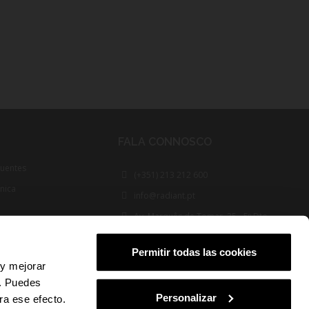
FALA CONNOSCO
quentes
(+351) 213 212 600
cnica
info@radiant.pt
Av. Marquês de Tomar, 35 - 5º Dto
1050-153 Lisboa
Permitir todas las cookies
FOLLOW US
 y mejorar
s. Puedes
Personalizar
ra ese efecto.