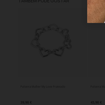
TAMBÉM PODE GOSTAR
Pulseira Mulher My Love Prateado
Pulseira M
39,90 €
45,90 €