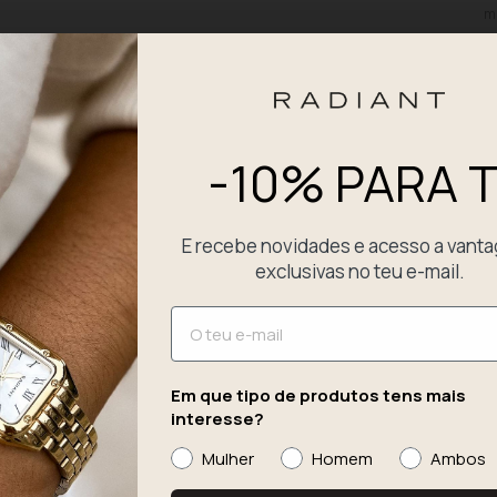
mu
es
pa
pa
at
-10% PARA T
D
P
E recebe novidades e acesso a vant
exclusivas no teu e-mail.
E
Email
Em que tipo de produtos tens mais
interesse?
Mulher
Homem
Ambos