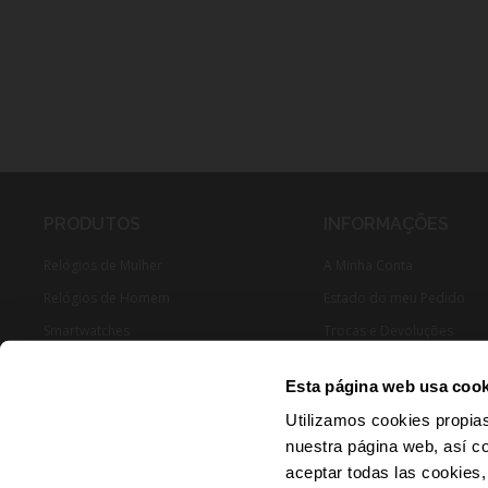
PRODUTOS
INFORMAÇÕES
Relógios de Mulher
A Minha Conta
Relógios de Homem
Estado do meu Pedido
Smartwatches
Trocas e Devoluções
Joias Mulher
Esta página web usa cook
Joias Homen
Utilizamos cookies propias
nuestra página web, así c
aceptar todas las cookies,