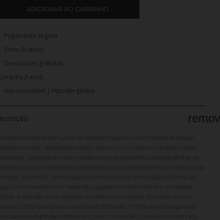
ADICIONAR AO CARRINHO
Pagamento seguro
Envio Gratuito
Devoluções gratuitas
Garantia 3 anos
Aço inoxidável | Hipoalergénico
remo
escrição
pulseira prateada de mulher da coleção Claudia é uma proposta de design
egante e versátil, perfeita para quem procura uma joia com carácter e estilo
temporal. Fabricada em aço inoxidável com acabamento prateado brilhante,
resenta uma corrente de elos geométricos que acrescenta força e sofisticação
 design. No centro, um delicado adorno com cristal incrustado adiciona um
que luminoso e feminino, elevando a pulseira e conferindo-lhe um aspeto
stinto. A sua estrutura combina resistência com leveza, tornando-a num
essório confortável para usar durante todo o dia. O fecho ajustável garante
aticidade e adaptação a diferentes pulsos. A coleção Claudia foi criada para