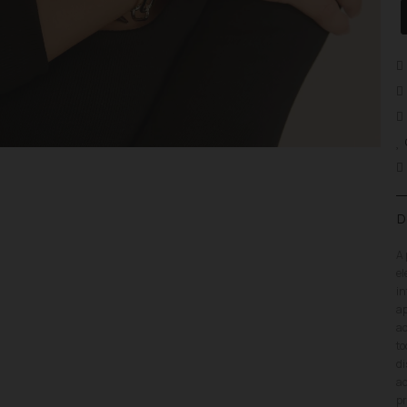
D
A 
el
in
ap
ao
to
di
ac
pr