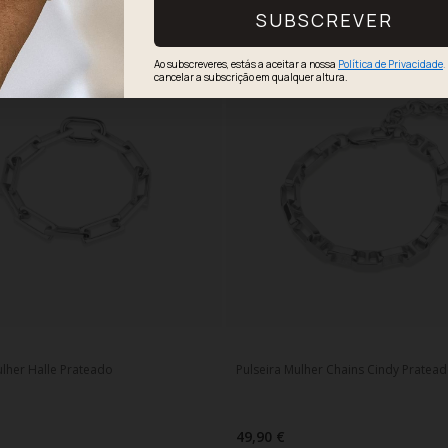
SUBSCREVER
Ao subscreveres, estás a aceitar a nossa
Política de Privacidade
.
cancelar a subscrição em qualquer altura.
ulher Halle Prateado
Pulseira Mulher Chains Cindy Pratea
49,90 €