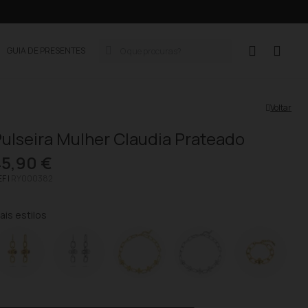
GUIA DE PRESENTES
Voltar
ulseira Mulher Claudia Prateado
45,90 €
F |
RY000382
ais estilos