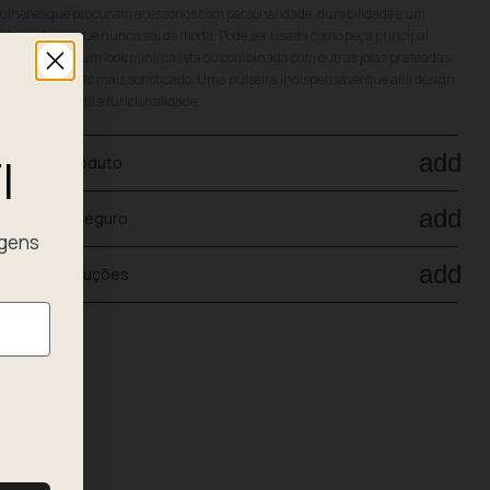
lheres que procuram acessórios com personalidade, durabilidade e um
tilo moderno que nunca sai de moda. Pode ser usada como peça principal
ra destacar num look minimalista ou combinada com outras joias prateadas
ra um conjunto mais sofisticado. Uma pulseira indispensável que alia design
ual, brilho subtil e funcionalidade.
I
add
ados do produto
add
agamento Seguro
agens
add
nvio e devoluções