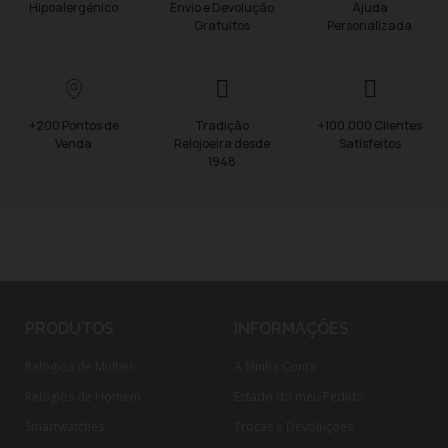
Hipoalergénico
Envio e Devolução
Ajuda
Gratuitos
Personalizada
+200 Pontos de
Tradição
+100.000 Clientes
Venda
Relojoeira desde
Satisfeitos
1948
PRODUTOS
INFORMAÇÕES
Relógios de Mulher
A Minha Conta
Relógios de Homem
Estado do meu Pedido
Smartwatches
Trocas e Devoluções