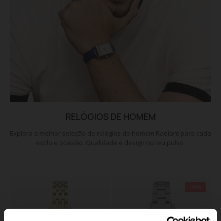
RELÓGIOS DE HOMEM
Explora a melhor seleção de relógios de homem Radiant para cada
estilo e ocasião. Qualidade e design no teu pulso.
-30%