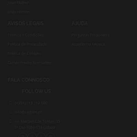
Joias Mulher
Joias Homen
AVISOS LEGAIS
AJUDA
Termos e Condições
Perguntas Frequentes
Política de Privacidade
Assistência Técnica
Política de Cookies
Cumprimento Normativo​
FALA CONNOSCO
FOLLOW US
(+351) 213 212 600
info@radiant.pt
Av. Marquês de Tomar, 35 -
5º Dto 1050-153 Lisboa