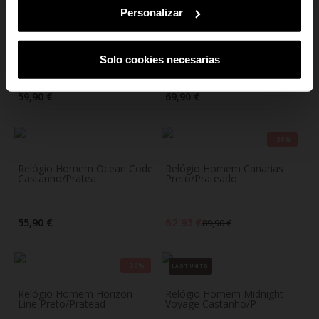
Personalizar
Relógio Mulher Chris Her
Relógio Mulher Luna Bay
Bicolor
Dourado
Solo cookies necesarias
59,90 €
69,90 €
-30%
Relógio Homem Ocean Code
Relógio Homem Canarias
Castanho/Pratea
Preto/Prateado
55,90 €
62,93 €
89,90 €
-30%
LAST UNITS
Relógio Homem Horizon
Relógio Homem Midnight
Line Preto/Pratead
Voyage Castanho/P