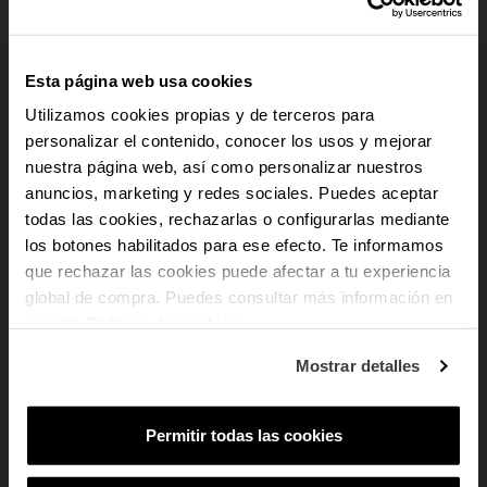
Esta página web usa cookies
Utilizamos cookies propias y de terceros para
personalizar el contenido, conocer los usos y mejorar
Relógio Mulher Bahamas
Relógio Mulher Sirene Mini
nuestra página web, así como personalizar nuestros
Mini Dourado
Prateado
-10% PARA TI
anuncios, marketing y redes sociales. Puedes aceptar
todas las cookies, rechazarlas o configurarlas mediante
los botones habilitados para ese efecto. Te informamos
65,90 €
41,93 €
59,90 €
E recebe novidades e acesso a vantagens
exclusivas no teu e-mail.
que rechazar las cookies puede afectar a tu experiencia
global de compra. Puedes consultar más información en
Email
nuestra
Política de cookies
.
Em que tipo de produtos tens mais
Mostrar detalles
interesse?
Mulher
Homem
Ambos
Permitir todas las cookies
SUBSCREVER
Ao subscreveres, estás a aceitar a nossa
Política de Privacidade
.
Podes
cancelar a subscrição em qualquer altura.