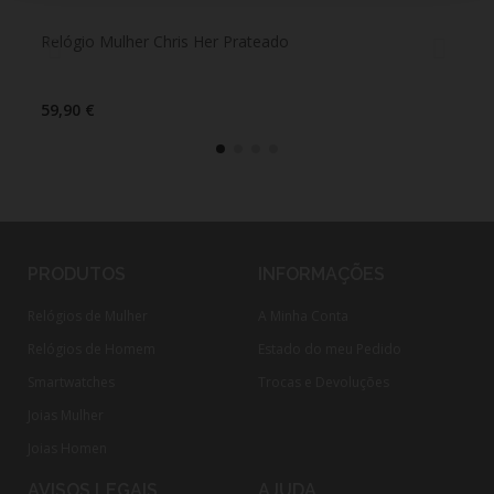
Relógio Mulher Chris Her Prateado
Rel
59,90 €
59,
PRODUTOS
INFORMAÇÕES
Relógios de Mulher
A Minha Conta
Relógios de Homem
Estado do meu Pedido
Smartwatches
Trocas e Devoluções
Joias Mulher
Joias Homen
AVISOS LEGAIS
AJUDA