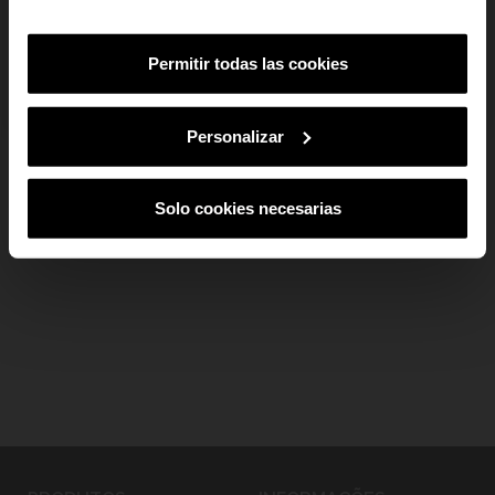
clássicas, como dourado, prateado e rosa. O detalhe de pedras brilhantes no
Mulher
Homem
Ambos
bisel dá um toque de fantasia a este relógio muito feminino e elegante.
Permitir todas las cookies
SUBSCREVER
add
Dados do produto
Ao subscreveres, estás a aceitar a nossa
Política de Privacidade
.
Podes
cancelar a subscrição em qualquer altura.
Personalizar
add
Pagamento Seguro
add
Envio e devoluções
Solo cookies necesarias