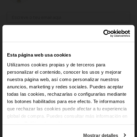
Aceito receber um e-mail de disponibilidade e outros conteúdos
personalizados. Confirmo que li e aceito a
Política de Privacidade
.
AVISA-ME QUANDO ESTIVER DISPONÍVEL
Esta página web usa cookies
ADICIONAR AO CARRINHO
Utilizamos cookies propias y de terceros para
personalizar el contenido, conocer los usos y mejorar
Pagamento seguro
nuestra página web, así como personalizar nuestros
Envio Gratuito
-10% PARA TI
anuncios, marketing y redes sociales. Puedes aceptar
Devoluções gratuitas
todas las cookies, rechazarlas o configurarlas mediante
Garantia 3 anos
los botones habilitados para ese efecto. Te informamos
E recebe novidades e acesso a vantagens
exclusivas no teu e-mail.
que rechazar las cookies puede afectar a tu experiencia
remove
Descrição
global de compra. Puedes consultar más información en
Email
nuestra
Política de cookies
.
Shinny pastels é uma colecção feminina repleta de detalhes. Esta linha
Em que tipo de produtos tens mais
delicada conta com 4 modelos diferentes, criados com as tonalidades mais
Mostrar detalles
interesse?