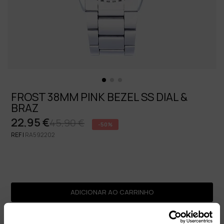
FROST 38MM PINK BEZEL SS DIAL &
BRAZ
22,95 €
45,90 €
-50%
REF |
RA592202
ADICIONAR AO CARRINHO
Pagamento seguro