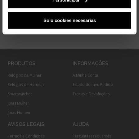
Solo cookies necesarias
PRODUTOS
INFORMAÇÕES
Relógios de Mulher
A Minha Conta
Relógios de Homem
Estado do meu Pedido
Smartwatches
Trocas e Devoluções
Joias Mulher
Joias Homen
AVISOS LEGAIS
AJUDA
Termos e Condições
Perguntas Frequentes