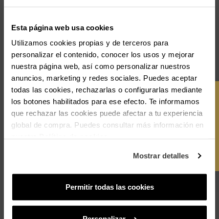
Envio Gratuito
Devoluções gratuitas
Esta página web usa cookies
Garantia 3 anos
Utilizamos cookies propias y de terceros para
personalizar el contenido, conocer los usos y mejorar
remove
Descrição
nuestra página web, así como personalizar nuestros
anuncios, marketing y redes sociales. Puedes aceptar
Cor, alegria, luz… Este relógio feminino com caixa estilo boyfriend de 38mm
todas las cookies, rechazarlas o configurarlas mediante
destaca-se pelos diferentes tons de cor que podemos encontrar nos seus
OBTER CUPÃO
los botones habilitados para ese efecto. Te informamos
biseis.. Esta é uma das versões mais femininas, um relógio completamente
prateado com bisel em cor-de-rosa suave.
que rechazar las cookies puede afectar a tu experiencia
-10%
global de compra. Puedes consultar más información en
nuestra
Política de cookies
.
add
Dados do produto
Mostrar detalles
add
Pagamento Seguro
Permitir todas las cookies
add
Envio e devoluções
Personalizar