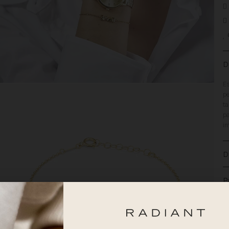
D
Es
pe
ta
pa
im
D
P
E