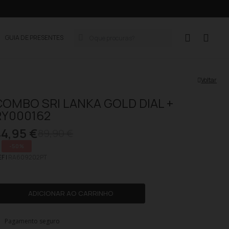
GUIA DE PRESENTES
Voltar
COMBO SRI LANKA GOLD DIAL +
RY000162
44,95 €
89,90 €
-50%
F |
RA609202PT
ADICIONAR AO CARRINHO
Pagamento seguro