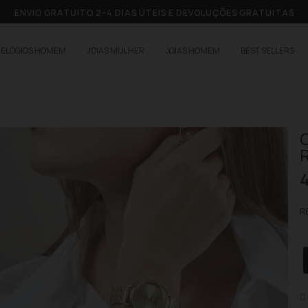
ENVIO GRATUITO 2–4 DIAS ÚTEIS E DEVOLUÇÕES GRATUITAS
RELÓGIOS HOMEM
JOIAS MULHER
JOIAS HOMEM
BEST SELLERS
RE