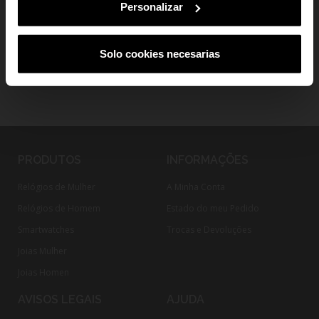
Personalizar
Solo cookies necesarias
PRODUTOS
INFORMAÇÕES
Relógios de Mulher
A Minha Conta
Relógios de Homem
Estado do meu Pedido
Smartwatches
Trocas e Devoluções
Joias Mulher
Joias Homen
AVISOS LEGAIS
AJUDA