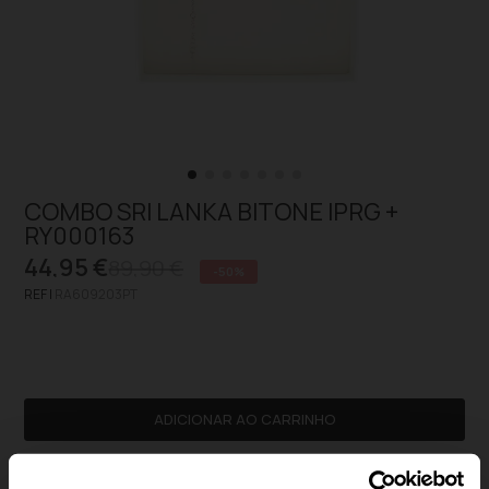
COMBO SRI LANKA BITONE IPRG +
RY000163
44,95 €
89,90 €
-50%
REF |
RA609203PT
ADICIONAR AO CARRINHO
Pagamento seguro