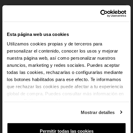
ADICIONAR AO CARRINHO
Pagamento seguro
Esta página web usa cookies
Envio Gratuito
Devoluções gratuitas
Utilizamos cookies propias y de terceros para
personalizar el contenido, conocer los usos y mejorar
Garantia 3 anos
nuestra página web, así como personalizar nuestros
-10% PARA TI
anuncios, marketing y redes sociales. Puedes aceptar
rem
Descrição
todas las cookies, rechazarlas o configurarlas mediante
los botones habilitados para ese efecto. Te informamos
Um relógio distintivo da coleção Chris Her. Fabricado inteiramente em aço
E recebe novidades e acesso a vantagens
exclusivas no teu e-mail.
inoxidável, combina uma caixa quadrada prateada com um elegante
que rechazar las cookies puede afectar a tu experiencia
mostrador azul e números romanos. A sua bracelete metálica ajustável em
global de compra. Puedes consultar más información en
Email
tom prateado torna-o o acessório ideal para um visual sofisticado e
nuestra
Política de cookies
.
contemporâneo.
Em que tipo de produtos tens mais
Mostrar detalles
interesse?
add
Dados do produto
Mulher
Homem
Ambos
Permitir todas las cookies
SUBSCREVER