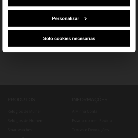
add
Pagamento Seguro
Ao subscreveres, estás a aceitar a nossa
Política de Privacidade
.
Podes
cancelar a subscrição em qualquer altura.
add
Personalizar
Envio e devoluções
Solo cookies necesarias
PRODUTOS
INFORMAÇÕES
Relógios de Mulher
A Minha Conta
Relógios de Homem
Estado do meu Pedido
Smartwatches
Trocas e Devoluções