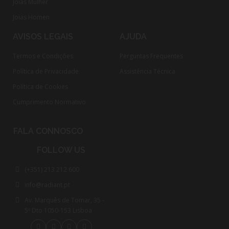
Joias Mulher
Joias Homen
AVISOS LEGAIS
AJUDA
Termos e Condições
Perguntas Frequentes
Política de Privacidade
Assistência Técnica
Política de Cookies
Cumprimento Normativo​
FALA CONNOSCO
FOLLOW US
(+351) 213 212 600
info@radiant.pt
Av. Marquês de Tomar, 35 -
5º Dto 1050-153 Lisboa