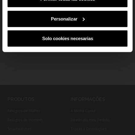
add
Pagamento Seguro
Ao subscreveres, estás a aceitar a nossa
Política de Privacidade
.
Podes
cancelar a subscrição em qualquer altura.
Personalizar
add
Envio e devoluções
Solo cookies necesarias
PRODUTOS
INFORMAÇÕES
Relógios de Mulher
A Minha Conta
Relógios de Homem
Estado do meu Pedido
Smartwatches
Trocas e Devoluções