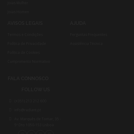
Joias Mulher
Joias Homen
AVISOS LEGAIS
AJUDA
Termos e Condições
Perguntas Frequentes
Política de Privacidade
Assistência Técnica
Política de Cookies
Cumprimento Normativo​
FALA CONNOSCO
FOLLOW US
(+351) 213 212 600
info@radiant.pt
Av. Marquês de Tomar, 35 -
5º Dto 1050-153 Lisboa