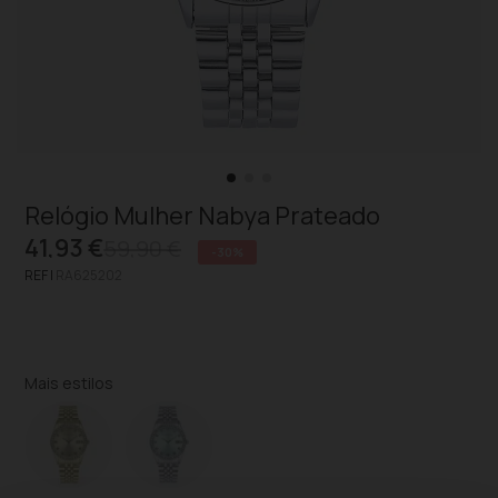
Relógio Mulher Nabya Prateado
41,93 €
59,90 €
-30%
REF |
RA625202
Mais estilos