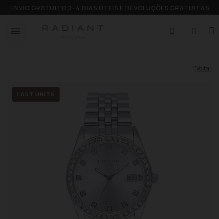
ENVIO GRATUITO 2–4 DIAS ÚTEIS E DEVOLUÇÕES GRATUITAS
Voltar
LAST UNITS