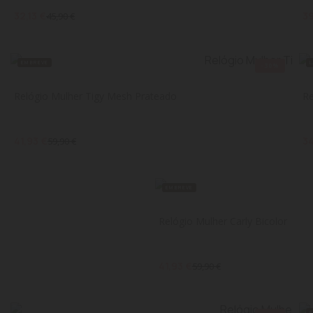
32,13 €
39
45,90 €
EM BREVE
-30%
Relógio Mulher Tigy Mesh Prateado
Re
41,93 €
34
59,90 €
EM BREVE
Relógio Mulher Carly Bicolor
41,93 €
59,90 €