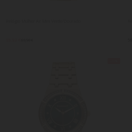
Relógio Mulher Air Mini Verde/Dourado
Re
55,92 €
59
69,90 €
-20%