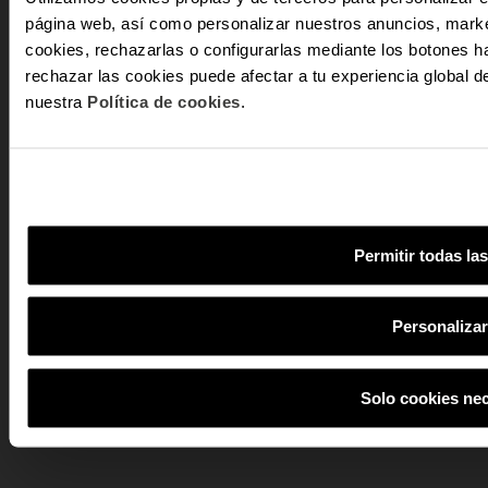
página web, así como personalizar nuestros anuncios, marke
-10
cookies, rechazarlas o configurarlas mediante los botones h
rechazar las cookies puede afectar a tu experiencia global
nuestra
Política de cookies
.
E recebe nov
exclu
Email
Em que tipo de
interesse?
Mulher
Permitir todas la
S
Personaliza
Ao subscreveres, estás a 
cancelar a subscrição em
Solo cookies ne