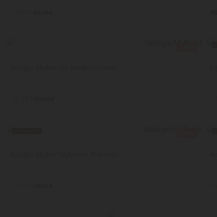
41,30 €
49
59,00 €
-30%
Relógio Mulher Fiji Verde/Dourado
F
48,93 €
48
69,90 €
LAST UNITS
-30%
Relógio Mulher Mykonos Prateado
Re
41,93 €
34
59,90 €