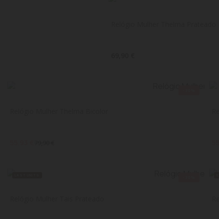
Relógio Mulher Thelma Prateado
69,90 €
-30%
Relógio Mulher Thelma Bicolor
Re
55,93 €
55
79,90 €
LAST UNITS
-30%
Relógio Mulher Tais Prateado
Re