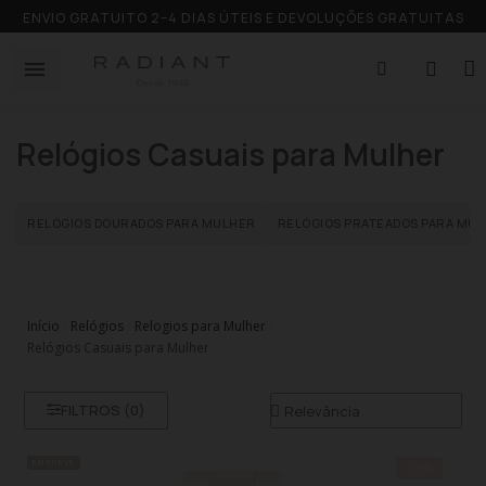
ENVIO GRATUITO 2–4 DIAS ÚTEIS E DEVOLUÇÕES GRATUITAS
Relógios Casuais para Mulher
RELÓGIOS DOURADOS PARA MULHER
RELÓGIOS PRATEADOS PARA MU
Início
Relógios
Relogios para Mulher
Relógios Casuais para Mulher
FILTROS (
0
)
EM BREVE
-20%