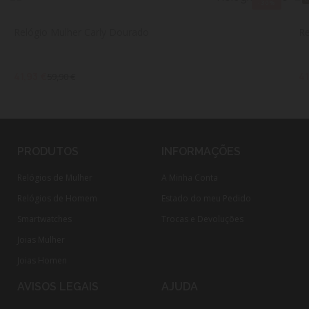
-30%
Relógio Mulher Carly Dourado
Re
41,93 €
41
59,90 €
PRODUTOS
INFORMAÇÕES
Relógios de Mulher
A Minha Conta
Relógios de Homem
Estado do meu Pedido
Smartwatches
Trocas e Devoluções
Joias Mulher
Joias Homen
AVISOS LEGAIS
AJUDA