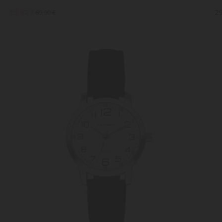
55,92 €
29
69,90 €