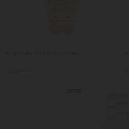
Relógio Mulher Victoria Verde/Dourado
Re
55,92 €
4
69,90 €
EM BREVE