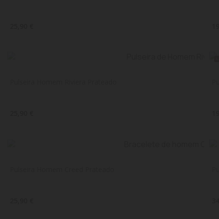
25,90 €
19
Pulseira Homem Riviera Prateado
Pu
25,90 €
19
Pulseira Homem Creed Prateado
P
25,90 €
34