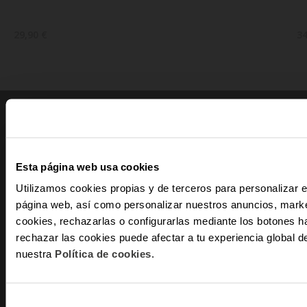
29,90 €
34
PRODUTOS
INFORMAÇÕES
Relógios de Mulher
A Minha Conta
Esta página web usa cookies
Relógios de Homem
Estado do meu Pedido
Utilizamos cookies propias y de terceros para personalizar e
Smartwatches
Trocas e Devoluções
página web, así como personalizar nuestros anuncios, marke
Joias Mulher
-10
cookies, rechazarlas o configurarlas mediante los botones h
Joias Homen
rechazar las cookies puede afectar a tu experiencia global
nuestra
Política de cookies
.
E recebe nov
AVISOS LEGAIS
AJUDA
exclu
Termos e Condições
Perguntas Frequentes
Email
Política de Privacidade
Assistência Técnica