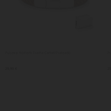
Pulseira Homem Trama Camel/Prateado
P
29,90 €
25