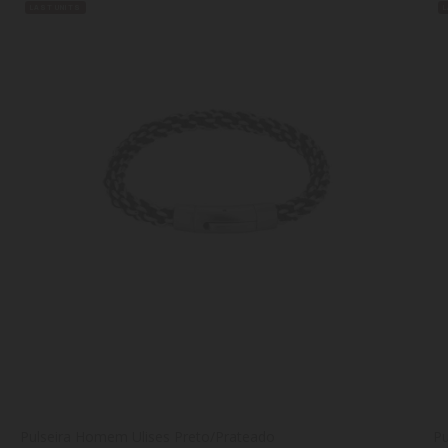
LAST UNITS
Pulseira Homem Ulises Preto/Prateado
Pu