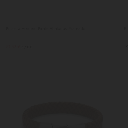
Pulseira Homem Pirate Abalorios Prateado
Br
27,93 €
19
39,90 €