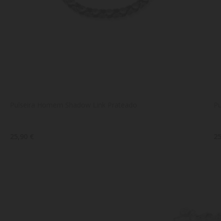
Pulseira Homem Shadow Link Prateado
P
25,90 €
25