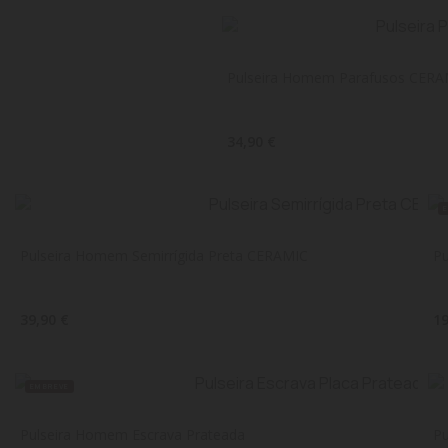
Pulseira Homem Parafusos CERA
34,90 €
Pulseira Homem Semirrígida Preta CERAMIC
P
39,90 €
19
EM BREVE
Pulseira Homem Escrava Prateada
Pu