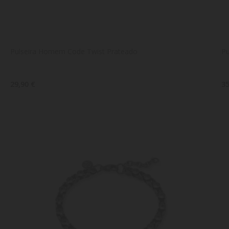
Pulseira Homem Code Twist Prateado
P
29,90 €
35