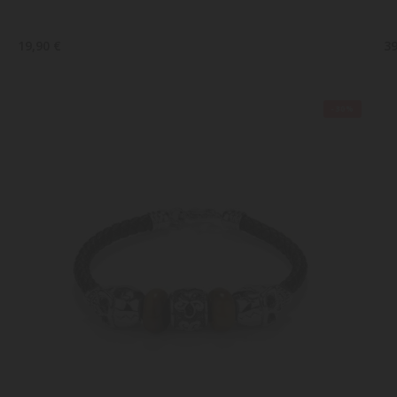
19,90 €
39
-30%