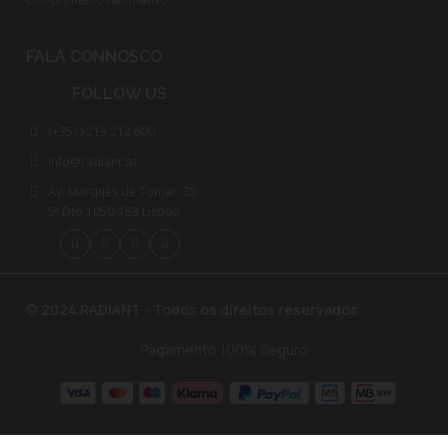
FALA CONNOSCO
FOLLOW US
(+351) 213 212 600
info@radiant.pt
Av. Marquês de Tomar, 35 -
5º Dto 1050-153 Lisboa
© 2024 RADIANT - Todos os direitos reservados
Pagamento 100% Seguro