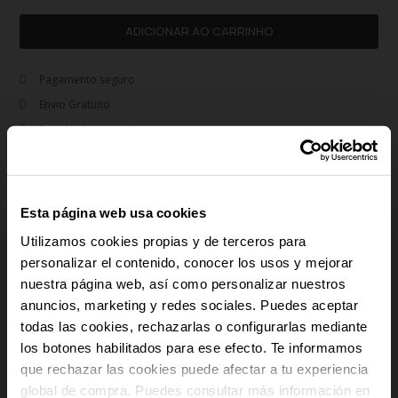
ADICIONAR AO CARRINHO
Pagamento seguro
Envio Gratuito
Devoluções gratuitas
Garantia 3 anos
Aço inoxidável | Hipoalergénico
Esta página web usa cookies
remove
Descrição
Utilizamos cookies propias y de terceros para
personalizar el contenido, conocer los usos y mejorar
O colar Blair prateado da coleção Spring Summer 25 combina um design
contemporâneo com materiais de alta qualidade para criar uma joia que se
nuestra página web, así como personalizar nuestros
destaca pela sua elegância. Fabricado em aço inoxidável com um
-10% PARA TI
anuncios, marketing y redes sociales. Puedes aceptar
acabamento prateado polido, este colar apresenta elos grandes entrelaçados
todas las cookies, rechazarlas o configurarlas mediante
que acrescentam um toque de textura e volume a qualquer look. O design
los botones habilitados para ese efecto. Te informamos
E recebe novidades e acesso a vantagens
geométrico dos elos reflete um equilíbrio entre modernidade e sofisticação,
exclusivas no teu e-mail.
que rechazar las cookies puede afectar a tu experiencia
tornando esta peça num acessório versátil para usar tanto em ocasiões
especiais como no dia-a-dia. O fecho de mosquetão garante conforto e
global de compra. Puedes consultar más información en
Email