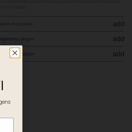
ia contemporânea que simboliza a luz, o equilíbrio e a beleza intemporal que
finem a Radiant.
add
ados do produto
add
agamento Seguro
add
nvio e devoluções
I
agens