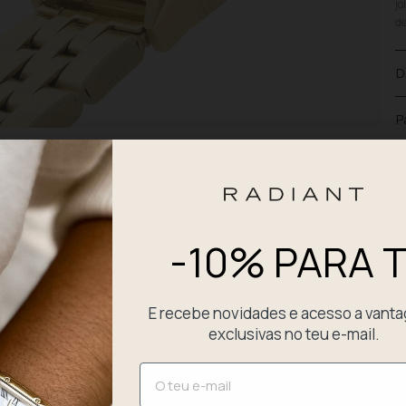
jo
de
D
P
E
-10% PARA T
E recebe novidades e acesso a vant
exclusivas no teu e-mail.
Email