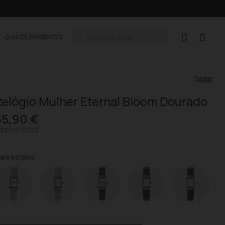
GUIA DE PRESENTES
Voltar
elógio Mulher Eternal Bloom Dourado
65,90 €
F |
RA685203
ais estilos