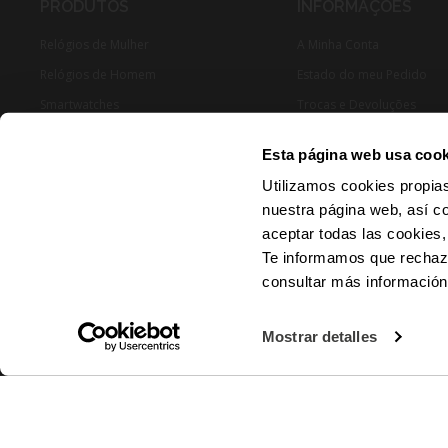
PRODUTOS
INFORMAÇÕES
Relógios de Mulher
A Minha Conta
Relógios de Homem
Estado do meu Pedido
Smartwatches
Trocas e Devoluções
Joias Mulher
Esta página web usa cook
Joias Homen
Utilizamos cookies propias
nuestra página web, así c
aceptar todas las cookies,
Te informamos que rechaza
consultar más informació
© 2024 RADIANT - Todos os direitos reservados
Mostrar detalles