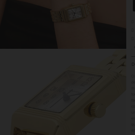
D
O 
de
mm
to
fa
co
um
es
qu
es