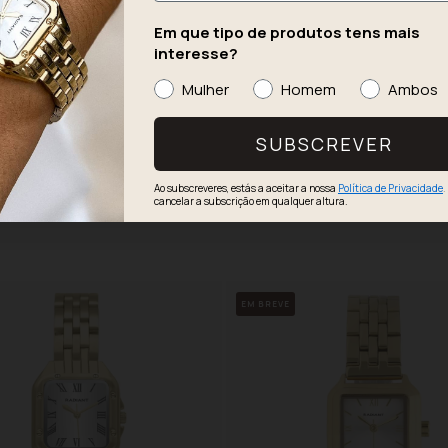
Em que tipo de produtos tens mais
interesse?
Mulher
Homem
Ambos
SUBSCREVER
Ao subscreveres, estás a aceitar a nossa
Política de Privacidade
.
cancelar a subscrição em qualquer altura.
EM BREVE