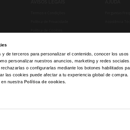
AVISOS LEGAIS
AJUDA
Termos e Condições
Perguntas Fre
Política de Privacidade
Assistência Té
Política de Cookies
Cumprimento Normativo​
ies
 y de terceros para personalizar el contenido, conocer los usos
omo personalizar nuestros anuncios, marketing y redes sociale
 rechazarlas o configurarlas mediante los botones habilitados pa
r las cookies puede afectar a tu experiencia global de compra
n en nuestra
Política de cookies
.
Pagamento 100% Seguro