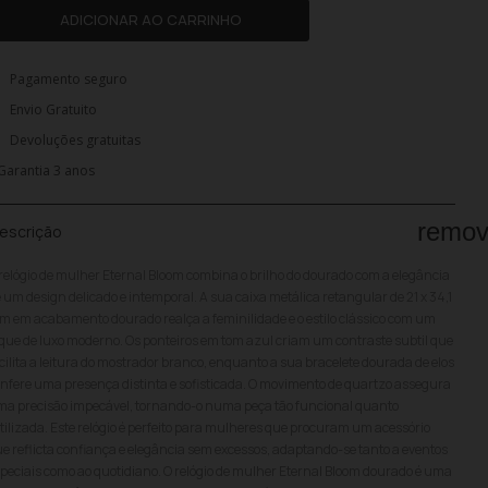
ADICIONAR AO CARRINHO
Pagamento seguro
Envio Gratuito
Devoluções gratuitas
Garantia 3 anos
remo
escrição
relógio de mulher Eternal Bloom combina o brilho do dourado com a elegância
 um design delicado e intemporal. A sua caixa metálica retangular de 21 x 34,1
 em acabamento dourado realça a feminilidade e o estilo clássico com um
que de luxo moderno. Os ponteiros em tom azul criam um contraste subtil que
cilita a leitura do mostrador branco, enquanto a sua bracelete dourada de elos
nfere uma presença distinta e sofisticada. O movimento de quartzo assegura
a precisão impecável, tornando-o numa peça tão funcional quanto
tilizada. Este relógio é perfeito para mulheres que procuram um acessório
e reflicta confiança e elegância sem excessos, adaptando-se tanto a eventos
peciais como ao quotidiano. O relógio de mulher Eternal Bloom dourado é uma