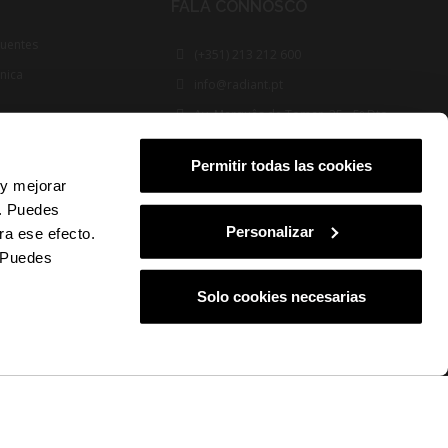
FALA CONNOSCO
quentes
(+351) 213 212 600
cnica
info@radiant.pt
Av. Marquês de Tomar, 35 - 5º Dto
1050-153 Lisboa
Permitir todas las cookies
FOLLOW US
 y mejorar
s. Puedes
Personalizar
ra ese efecto.
. Puedes
Solo cookies necesarias