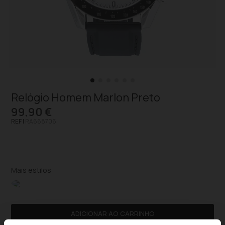
Relógio Homem Marlon Preto
99,90 €
REF |
RA668706
Mais estilos
ADICIONAR AO CARRINHO