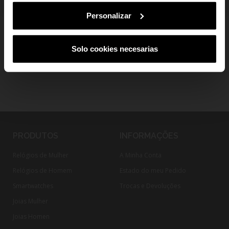
add
Envio e devoluções
cancelar a subscrição em qualquer altura.
Personalizar
Solo cookies necesarias
PRODUTOS
INFORMAÇÕES
Relógios de Mulher
A Minha Conta
Relógios de Homem
Estado do meu Pedido
Smartwatches
Trocas e Devoluções
Joias Mulher
Joias Homen