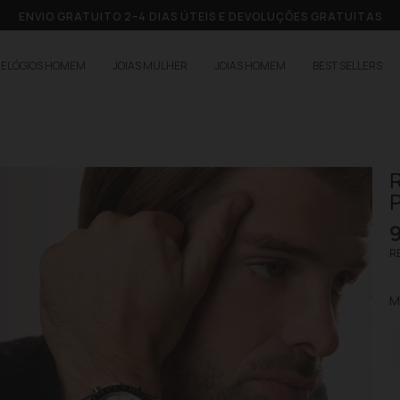
ENVIO GRATUITO 2–4 DIAS ÚTEIS E DEVOLUÇÕES GRATUITAS
RELÓGIOS HOMEM
JOIAS MULHER
JOIAS HOMEM
BEST SELLERS
RE
M