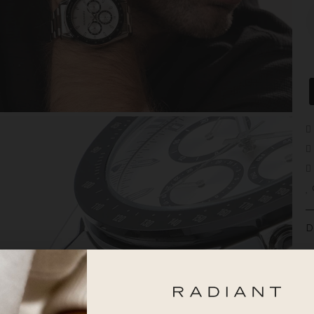
D
Um
in
pr
um
el