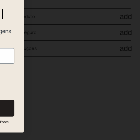
I
add
ados do produto
agens
add
agamento Seguro
add
nvio e devoluções
Podes