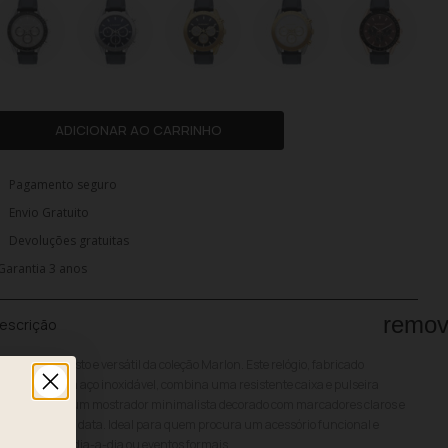
ADICIONAR AO CARRINHO
Pagamento seguro
Envio Gratuito
Devoluções gratuitas
Garantia 3 anos
remo
escrição
 design robusto e versátil da coleção Marlon. Este relógio, fabricado
teiramente em aço inoxidável, combina uma resistente caixa e pulseira
ateadas com um mostrador minimalista decorado com marcadores claros e
 indicador de data. Ideal para quem procura um acessório funcional e
egante para o dia-a-dia ou eventos formais.