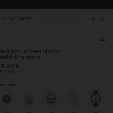
GUIA DE PRESENTES
Voltar
Relógio Homem Marlon
Preto/Prateado
99,90 €
F |
RA668701
ais estilos