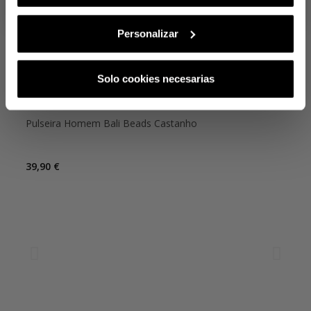
Ao subscreveres, estás a aceitar a nossa
Política de Privacidade
.
Podes
cancelar a subscrição em qualquer altura.
Personalizar
TAMBÉM PODE GOSTAR
Solo cookies necesarias
Pulseira Homem Bali Beads Castanho
Pul
39,90 €
29,