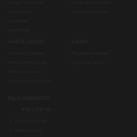
Relógios de Homem
Estado do meu Pedido
Smartwatches
Trocas e Devoluções
Joias Mulher
Joias Homen
AVISOS LEGAIS
AJUDA
Termos e Condições
Perguntas Frequentes
Política de Privacidade
Assistência Técnica
Política de Cookies
Cumprimento Normativo​
FALA CONNOSCO
FOLLOW US
(+351) 213 212 600
info@radiant.pt