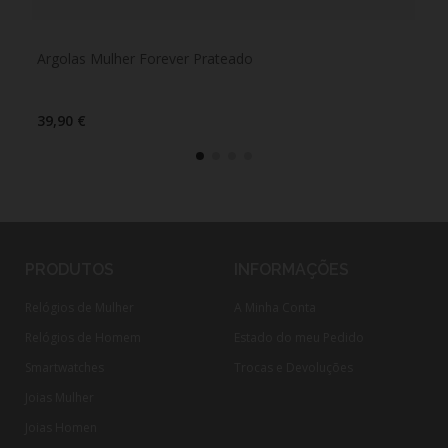
Argolas Mulher Forever Prateado
Arg
39,90 €
39,
PRODUTOS
INFORMAÇÕES
Relógios de Mulher
A Minha Conta
Relógios de Homem
Estado do meu Pedido
Smartwatches
Trocas e Devoluções
Joias Mulher
Joias Homen