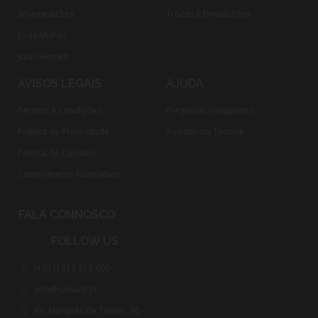
Smartwatches
Trocas e Devoluções
Joias Mulher
Joias Homen
AVISOS LEGAIS
AJUDA
Termos e Condições
Perguntas Frequentes
Política de Privacidade
Assistência Técnica
Política de Cookies
Cumprimento Normativo​
FALA CONNOSCO
FOLLOW US
(+351) 213 212 600
info@radiant.pt
Av. Marquês de Tomar, 35 -