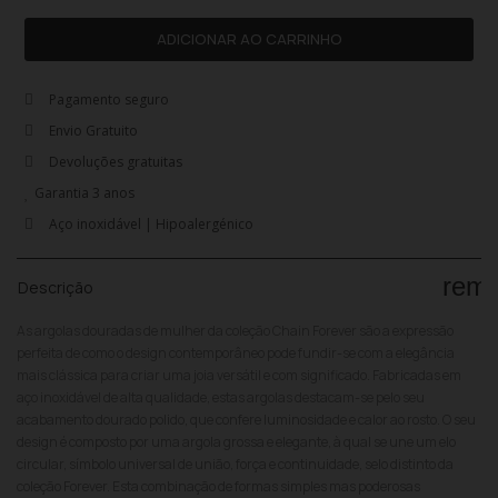
ADICIONAR AO CARRINHO
Pagamento seguro
Envio Gratuito
Devoluções gratuitas
Garantia 3 anos
Aço inoxidável | Hipoalergénico
rem
Descrição
As argolas douradas de mulher da coleção Chain Forever são a expressão
perfeita de como o design contemporâneo pode fundir-se com a elegância
mais clássica para criar uma joia versátil e com significado. Fabricadas em
aço inoxidável de alta qualidade, estas argolas destacam-se pelo seu
acabamento dourado polido, que confere luminosidade e calor ao rosto. O seu
design é composto por uma argola grossa e elegante, à qual se une um elo
circular, símbolo universal de união, força e continuidade, selo distinto da
coleção Forever. Esta combinação de formas simples mas poderosas