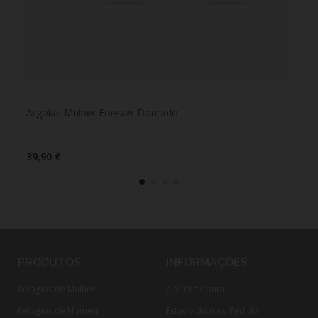
Argolas Mulher Forever Dourado
Arg
39,90 €
39,
PRODUTOS
INFORMAÇÕES
Relógios de Mulher
A Minha Conta
Relógios de Homem
Estado do meu Pedido