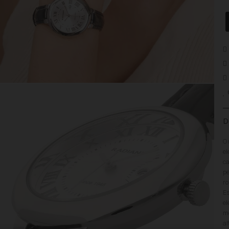
D
O 
el
ca
pe
ro
Es
el
mo
al