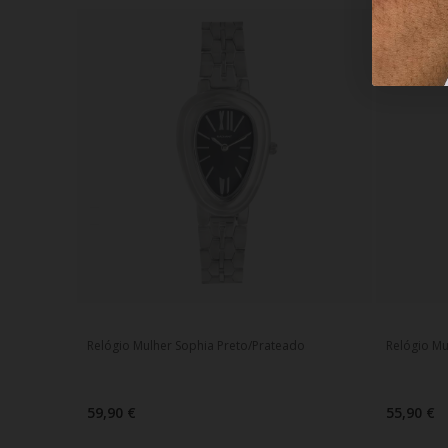
Relógio Mulher Sophia Preto/Prateado
Relógio Mu
59,90 €
55,90 €