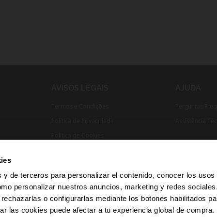
AVISOS LEGAIS
AJUDA
Termos e Condições
Perguntas Fre
Política de Privacidade
Assistência Té
Política de Cookies
Cumprimento Normativo​
ies
 y de terceros para personalizar el contenido, conocer los usos
omo personalizar nuestros anuncios, marketing y redes sociale
 rechazarlas o configurarlas mediante los botones habilitados pa
r las cookies puede afectar a tu experiencia global de compra