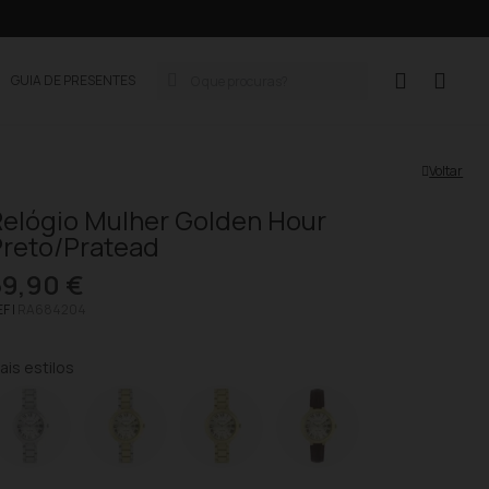
GUIA DE PRESENTES
Voltar
Relógio Mulher Golden Hour
Preto/Pratead
59,90 €
F |
RA684204
ais estilos