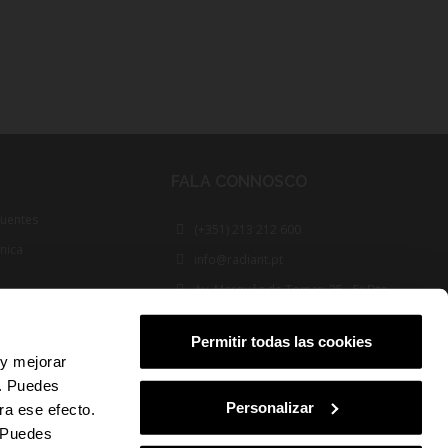
FALA CONNOSCO
quentes
(+351) 213 212 600
cnica
info@radiant.pt
Av. Marquês de Tomar, 35 - 5º Dto
1050-153 Lisboa
Permitir todas las cookies
FOLLOW US
 y mejorar
s. Puedes
Personalizar
ra ese efecto.
. Puedes