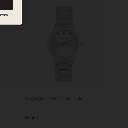
Podes
Relógio Mulher Velvet Sea Prateado
55,90 €