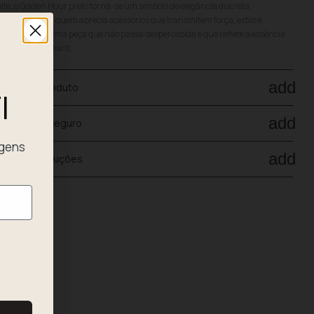
ite, o Golden Hour preto torna-se um símbolo de elegância discreta,
senhado para quem aprecia acessórios que transmitem força, estilo e
tenticidade. Uma peça que não passa despercebida e que reflete a essência
oderna da Radiant.
add
ados do produto
I
add
agamento Seguro
agens
add
nvio e devoluções