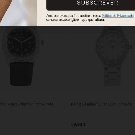
SUBSCREVER
Ao subscreveres, estás a aceitar a nossa
Política de Privacidade
.
cancelar a subscrição em qualquer altura.
lher Azure Whisper Preto/Prate
Relógio Mulher Quiet Luxe Prateado
59,90 €