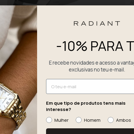
no
de
au
m
D
-10% PARA T
P
E recebe novidades e acesso a vant
E
exclusivas no teu e-mail.
Email
Em que tipo de produtos tens mais
interesse?
Mulher
Homem
Ambos