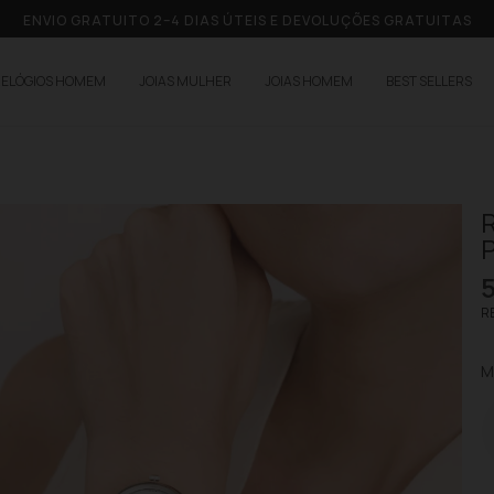
ENVIO GRATUITO 2–4 DIAS ÚTEIS E DEVOLUÇÕES GRATUITAS
RELÓGIOS HOMEM
JOIAS MULHER
JOIAS HOMEM
BEST SELLERS
RE
M