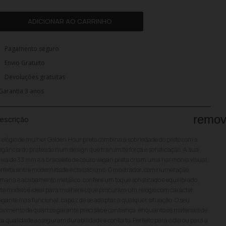
ADICIONAR AO CARRINHO
Pagamento seguro
Envio Gratuito
Devoluções gratuitas
Garantia 3 anos
remo
escrição
relógio de mulher Golden Hour preto combina a sobriedade do preto com a
egância do prateado num design que transmite força e sofisticação. A sua
ixa de 33 mm e a bracelete de couro vegan preta criam uma harmonia visual
rfeita entre modernidade e classicismo. O mostrador, com numeração
mana e acabamento metálico, confere um toque sofisticado e equilibrado.
te modelo é ideal para mulheres que procuram um relógio com carácter,
egante mas funcional, capaz de se adaptar a qualquer situação. O seu
vimento de quartzo garante precisão e confiança, enquanto os materiais de
ta qualidade asseguram durabilidade e conforto. Perfeito para o dia ou para a