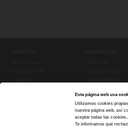
PRODUTOS
INFORMAÇÕES
Relógios de Mulher
A Minha Conta
Relógios de Homem
Estado do meu Pedido
Smartwatches
Trocas e Devoluções
Joias Mulher
Esta página web usa cook
Joias Homen
Utilizamos cookies propias
nuestra página web, así c
aceptar todas las cookies,
Te informamos que rechaza