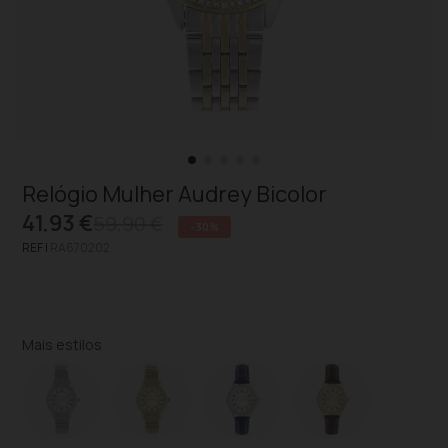
Relógio Mulher Audrey Bicolor
41,93 €
59,90 €
-30%
REF |
RA670202
Mais estilos