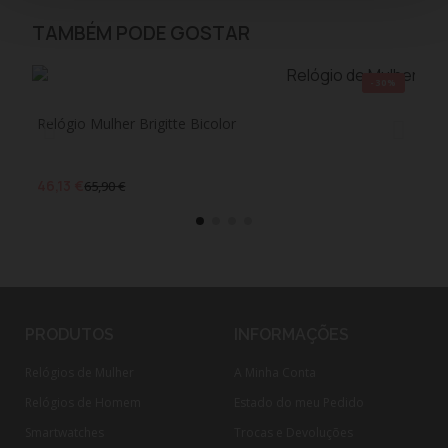
TAMBÉM PODE GOSTAR
-30%
Relógio Mulher Brigitte Bicolor
Rel
46,13 €
65,
65,90 €
PRODUTOS
INFORMAÇÕES
Relógios de Mulher
A Minha Conta
Relógios de Homem
Estado do meu Pedido
Smartwatches
Trocas e Devoluções