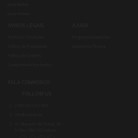
Joias Mulher
Joias Homen
AVISOS LEGAIS
AJUDA
Termos e Condições
Perguntas Frequentes
Política de Privacidade
Assistência Técnica
Política de Cookies
Cumprimento Normativo​
FALA CONNOSCO
FOLLOW US
(+351) 213 212 600
info@radiant.pt
Av. Marquês de Tomar, 35 -
5º Dto 1050-153 Lisboa