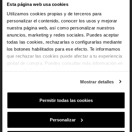
faz a diferença. O relógio Robert com bracelete preta é a escolha ideal para
Esta página web usa cookies
homens que desejam marcar o ritmo com discrição, design e ética.
Utilizamos cookies propias y de terceros para
personalizar el contenido, conocer los usos y mejorar
add
Dados do produto
nuestra página web, así como personalizar nuestros
-10% PARA TI
anuncios, marketing y redes sociales. Puedes aceptar
add
Pagamento Seguro
todas las cookies, rechazarlas o configurarlas mediante
los botones habilitados para ese efecto. Te informamos
E recebe novidades e acesso a vantagens
add
Envio e devoluções
exclusivas no teu e-mail.
que rechazar las cookies puede afectar a tu experiencia
global de compra. Puedes consultar más información en
Email
nuestra
Política de cookies
.
Em que tipo de produtos tens mais
Mostrar detalles
interesse?
Mulher
Homem
Ambos
Permitir todas las cookies
SUBSCREVER
TAMBÉM PODE GOSTAR
Ao subscreveres, estás a aceitar a nossa
Política de Privacidade
.
Podes
cancelar a subscrição em qualquer altura.
Personalizar