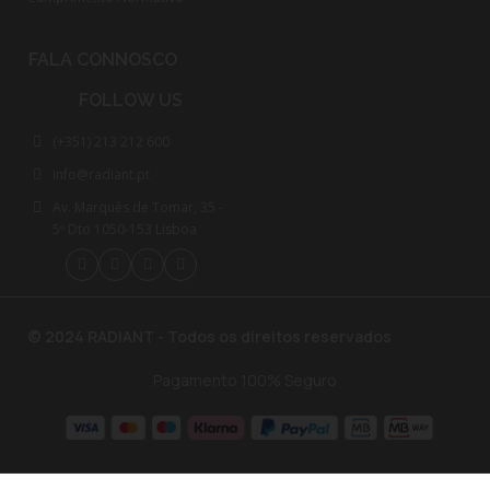
FALA CONNOSCO
FOLLOW US
(+351) 213 212 600
info@radiant.pt
Av. Marquês de Tomar, 35 -
5º Dto 1050-153 Lisboa
© 2024 RADIANT - Todos os direitos reservados
Pagamento 100% Seguro