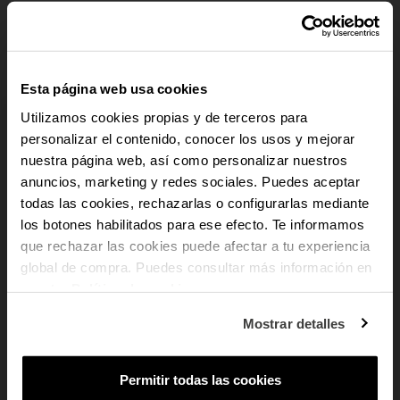
ADICIONAR AO CARRINHO
Pagamento seguro
Esta página web usa cookies
Envio Gratuito
Utilizamos cookies propias y de terceros para
Devoluções gratuitas
personalizar el contenido, conocer los usos y mejorar
Garantia 3 anos
nuestra página web, así como personalizar nuestros
-10% PARA TI
anuncios, marketing y redes sociales. Puedes aceptar
rem
todas las cookies, rechazarlas o configurarlas mediante
Descrição
los botones habilitados para ese efecto. Te informamos
E recebe novidades e acesso a vantagens
Um relógio minimalista e versátil da coleção Chris Him. Fabricado
exclusivas no teu e-mail.
que rechazar las cookies puede afectar a tu experiencia
inteiramente em aço inoxidável, possui uma caixa quadrada prateada e um
global de compra. Puedes consultar más información en
Email
mostrador branco com números romanos. O seu design sóbrio e a pulseira
nuestra
Política de cookies
.
ajustável tornam-no perfeito para qualquer ocasião.
Em que tipo de produtos tens mais
Mostrar detalles
interesse?
add
Dados do produto
Mulher
Homem
Ambos
Permitir todas las cookies
SUBSCREVER
add
Pagamento Seguro