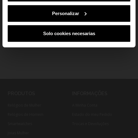
Ao subscreveres, estás a aceitar a nossa
Política de Privacidade
.
Podes
cancelar a subscrição em qualquer altura.
add
Envio e devoluções
Personalizar
Solo cookies necesarias
PRODUTOS
INFORMAÇÕES
Relógios de Mulher
A Minha Conta
Relógios de Homem
Estado do meu Pedido
Smartwatches
Trocas e Devoluções
Joias Mulher