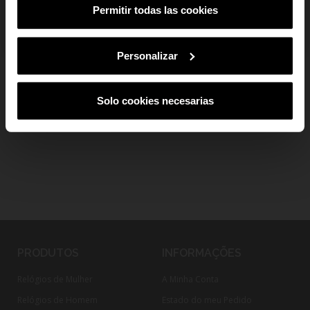
Dados do produto
Permitir todas las cookies
SUBSCREVER
add
Pagamento Seguro
Ao subscreveres, estás a aceitar a nossa
Política de Privacidade
.
Podes
cancelar a subscrição em qualquer altura.
Personalizar
add
Envio e devoluções
Solo cookies necesarias
PRODUTOS
INFORMAÇÕES
Relógios de Mulher
A Minha Conta
Relógios de Homem
Estado do meu Pedido