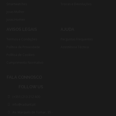
Smartwatches
Trocas e Devoluções
Joias Mulher
Joias Homen
AVISOS LEGAIS
AJUDA
Termos e Condições
Perguntas Frequentes
Política de Privacidade
Assistência Técnica
Política de Cookies
Cumprimento Normativo​
FALA CONNOSCO
FOLLOW US
(+351) 213 212 600
info@radiant.pt
Av. Marquês de Tomar, 35 -