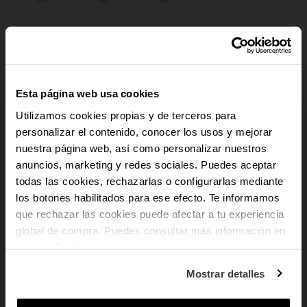
ADICIONAR AO CARRINHO
Pagamento seguro
Esta página web usa cookies
Envio Gratuito
Devoluções gratuitas
Utilizamos cookies propias y de terceros para
personalizar el contenido, conocer los usos y mejorar
Garantia 3 anos
nuestra página web, así como personalizar nuestros
-10% PARA TI
anuncios, marketing y redes sociales. Puedes aceptar
rem
Descrição
todas las cookies, rechazarlas o configurarlas mediante
los botones habilitados para ese efecto. Te informamos
A coleção Bahamas é o nosso best-seller. Uma peça requintada que encarna
E recebe novidades e acesso a vantagens
exclusivas no teu e-mail.
na perfeição a essência da elegância cosmopolita. Desenhado para a mulher
que rechazar las cookies puede afectar a tu experiencia
moderna que procura sofisticação, este relógio de joalharia combina
global de compra. Puedes consultar más información en
Email
harmoniosamente intemporalidade e tendência. A sua caixa quadrada de 28
nuestra
Política de cookies
.
mm acrescenta um toque de apelo contemporâneo, fazendo uma afirmação
Em que tipo de produtos tens mais
de estilo em qualquer pulso.
Mostrar detalles
interesse?
Mulher
Homem
Ambos
add