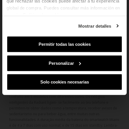
que rechazar las cookies puede afectar a tu experiencia
global de compra. Puedes consultar más información en
Email
add
Dados do produto
nuestra
Política de cookies
.
Em que tipo de produtos tens mais
add
Pagamento Seguro
Mostrar detalles
interesse?
Mulher
Homem
Ambos
add
Envio e devoluções
Permitir todas las cookies
SUBSCREVER
Ao subscreveres, estás a aceitar a nossa
Política de Privacidade
.
Podes
cancelar a subscrição em qualquer altura.
Personalizar
Começa a monitorizar todas as tuas actividades diárias com os
Solo cookies necesarias
novos smartwatches Miami. Relógios leves que podes usar tanto
para praticar desporto quanto nas tuas rotinas diárias. Elegância e
conforto em 5 modelos com diferentes cores. Os relógios
inteligentes da Radiant ligam- se facilmente ao teu telefone e
permitem-te obter dados como a temperatura, receber avisos de
sedentarismo ou para beber água, entre muitas outras
funcionalidades. A duração média da bateria do smartwatch Miami
é de 4 a 7 dias com uso normal, e de 15 dias em standby. Lembra-