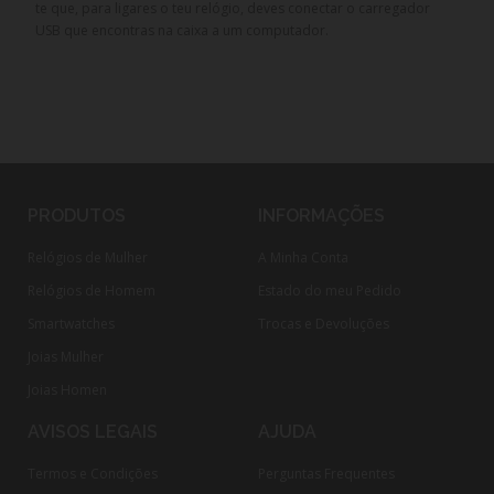
te que, para ligares o teu relógio, deves conectar o carregador
USB que encontras na caixa a um computador.
PRODUTOS
INFORMAÇÕES
Relógios de Mulher
A Minha Conta
Relógios de Homem
Estado do meu Pedido
Smartwatches
Trocas e Devoluções
Joias Mulher
Joias Homen
AVISOS LEGAIS
AJUDA
Termos e Condições
Perguntas Frequentes