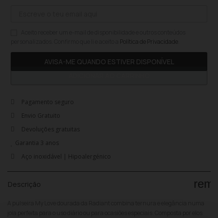
Aceito receber um e-mail de disponibilidade e outros conteúdos
personalizados. Confirmo que li e aceito a
Política de Privacidade
.
AVISA-ME QUANDO ESTIVER DISPONÍVEL
ADICIONAR AO CARRINHO
Pagamento seguro
Envio Gratuito
Devoluções gratuitas
Garantia 3 anos
Aço inoxidável | Hipoalergénico
rem
Descrição
A pulseira My Love dourada da Radiant combina ternura e elegância numa
joia perfeita para o uso diário ou para ocasiões especiais. Composta por elos