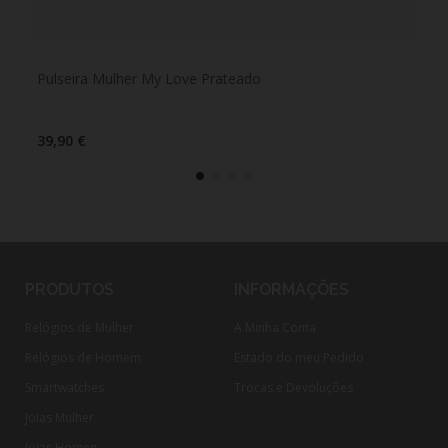
Pulseira Mulher My Love Prateado
Pul
39,90 €
49,
PRODUTOS
INFORMAÇÕES
Relógios de Mulher
A Minha Conta
Relógios de Homem
Estado do meu Pedido
Smartwatches
Trocas e Devoluções
Joias Mulher
Joias Homen