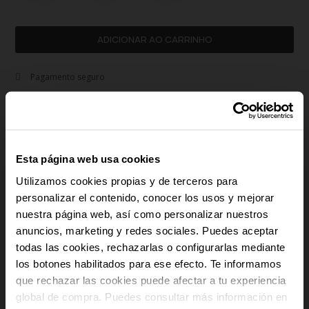
ADICIONAR AO CARRINHO
Pagamento seguro
Envio Gratuito
Devoluções gratuitas
Garantia 3 anos
Aço inoxidável | Hipoalergénico
Esta página web usa cookies
Utilizamos cookies propias y de terceros para
remove
Descrição
personalizar el contenido, conocer los usos y mejorar
nuestra página web, así como personalizar nuestros
A pulseira Sierra prateada para homem é uma joia que combina design
-10% PARA TI
anuncios, marketing y redes sociales. Puedes aceptar
natural, funcionalidade e materiais de qualidade. Confeccionada em aço
todas las cookies, rechazarlas o configurarlas mediante
inoxidável mate e couro preto entrançado, oferece um design multicamadas
que transmite força e sofisticação com um toque artesanal. O seu fecho
los botones habilitados para ese efecto. Te informamos
E recebe novidades e acesso a vantagens
magnético cilíndrico proporciona segurança e conforto, adaptando-se
exclusivas no teu e-mail.
que rechazar las cookies puede afectar a tu experiencia
facilmente à rotina diária. A pulseira tem um comprimento padrão de cerca de
global de compra. Puedes consultar más información en
Email
21 cm e inclui uma corrente extensora para ajustar o tamanho a diferentes