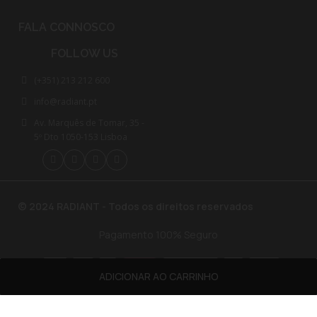
FALA CONNOSCO
FOLLOW US
(+351) 213 212 600
info@radiant.pt
Av. Marquês de Tomar, 35 -
5º Dto 1050-153 Lisboa
© 2024 RADIANT - Todos os direitos reservados
Pagamento 100% Seguro
ADICIONAR AO CARRINHO