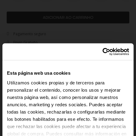
ADICIONAR AO CARRINHO
Pagamento seguro
Envio Gratuito
Devoluções gratuitas
Garantia 3 anos
Aço inoxidável | Hipoalergénico
Esta página web usa cookies
Utilizamos cookies propias y de terceros para
rem
Descrição
personalizar el contenido, conocer los usos y mejorar
Este colar de homem da coleção Iconclast combina um estilo contemporâneo
nuestra página web, así como personalizar nuestros
com um design intemporal, baseado em materiais de alta qualidade.
-10% PARA TI
anuncios, marketing y redes sociales. Puedes aceptar
Fabricado em aço inoxidável e pedras naturais do tipo olho-de-tigre, a sua
todas las cookies, rechazarlas o configurarlas mediante
composição oferece um contraste quente e uma textura rica que se destaca
los botones habilitados para ese efecto. Te informamos
E recebe novidades e acesso a vantagens
em qualquer conjunto. Esta peça é ideal para quem procura acessórios
exclusivas no teu e-mail.
que rechazar las cookies puede afectar a tu experiencia
versáteis que possam ser usados tanto com camisas abertas como com t-
shirts básicas, oferecendo sempre um toque de carácter e sofisticação. Inclui
global de compra. Puedes consultar más información en
Email