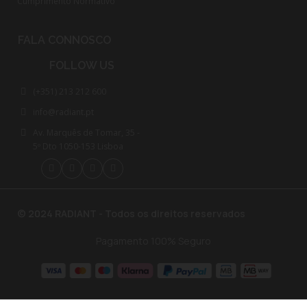
Cumprimento Normativo​
FALA CONNOSCO
FOLLOW US
(+351) 213 212 600
info@radiant.pt
Av. Marquês de Tomar, 35 -
5º Dto 1050-153 Lisboa
© 2024 RADIANT - Todos os direitos reservados
Pagamento 100% Seguro