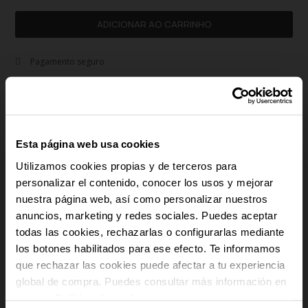
ADICIONAR AO CARRINHO
Pagamento seguro
Envio Gratuito
Devoluções gratuitas
Garantia 3 anos
Aço inoxidável | Hipoalergénico
Esta página web usa cookies
Utilizamos cookies propias y de terceros para
remove
Descrição
personalizar el contenido, conocer los usos y mejorar
nuestra página web, así como personalizar nuestros
Criados para quem aprecia uma sofisticação intemporal, os brincos
-10% PARA TI
anuncios, marketing y redes sociales. Puedes aceptar
femininos Blair prateados da Radiant são uma jóia imprescindível para quem
todas las cookies, rechazarlas o configurarlas mediante
quer combinar um estilo moderno com um acabamento elegante. Estes
brincos destacam-se pelo seu design minimalista, com linhas simples e
los botones habilitados para ese efecto. Te informamos
E recebe novidades e acesso a vantagens
acabamentos polidos em prateado, perfeitos para dar um toque de requinte a
exclusivas no teu e-mail.
que rechazar las cookies puede afectar a tu experiencia
qualquer look, desde o mais descontraído ao mais formal. A sua leveza e o
global de compra. Puedes consultar más información en
Email
fecho seguro garantem uma utilização confortável durante todo o dia sem
nuestra
Política de cookies
.
abdicar da estética. Esta peça encaixa na perfeição no universo das joias