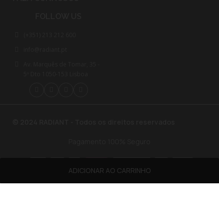
FOLLOW US
(+351) 213 212 600
info@radiant.pt
Av. Marquês de Tomar, 35 -
5º Dto 1050-153 Lisboa
© 2024 RADIANT - Todos os direitos reservados
Pagamento 100% Seguro
ADICIONAR AO CARRINHO