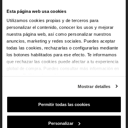
versátil, ideal para acompanhar looks de dia com um aspeto elegante ou
estilismos de noite mais cuidados. Parte da coleção Chains & Soulmate, são
Esta página web usa cookies
perfeitos para mulheres que procuram brincos femininos, modernos e fáceis
Utilizamos cookies propias y de terceros para
de usar.
personalizar el contenido, conocer los usos y mejorar
nuestra página web, así como personalizar nuestros
add
Dados do produto
-10% PARA TI
anuncios, marketing y redes sociales. Puedes aceptar
todas las cookies, rechazarlas o configurarlas mediante
add
Pagamento Seguro
los botones habilitados para ese efecto. Te informamos
E recebe novidades e acesso a vantagens
exclusivas no teu e-mail.
que rechazar las cookies puede afectar a tu experiencia
add
Envio e devoluções
global de compra. Puedes consultar más información en
Email
nuestra
Política de cookies
.
Em que tipo de produtos tens mais
Mostrar detalles
interesse?
Mulher
Homem
Ambos
Permitir todas las cookies
SUBSCREVER
TAMBÉM PODE GOSTAR
Ao subscreveres, estás a aceitar a nossa
Política de Privacidade
.
Podes
cancelar a subscrição em qualquer altura.
Personalizar