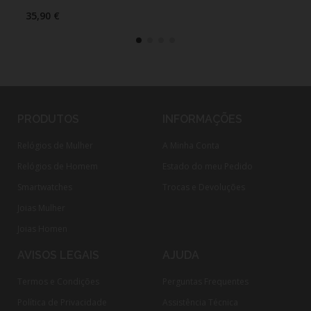
35,90 €
29,
PRODUTOS
INFORMAÇÕES
Relógios de Mulher
A Minha Conta
Relógios de Homem
Estado do meu Pedido
Smartwatches
Trocas e Devoluções
Joias Mulher
Joias Homen
AVISOS LEGAIS
AJUDA
Termos e Condições
Perguntas Frequentes
Política de Privacidade
Assistência Técnica