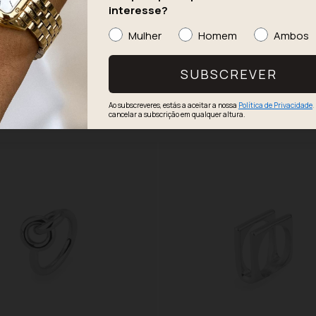
interesse?
Mulher
Homem
Ambos
SUBSCREVER
Ao subscreveres, estás a aceitar a nossa
Política de Privacidade
.
cancelar a subscrição em qualquer altura.