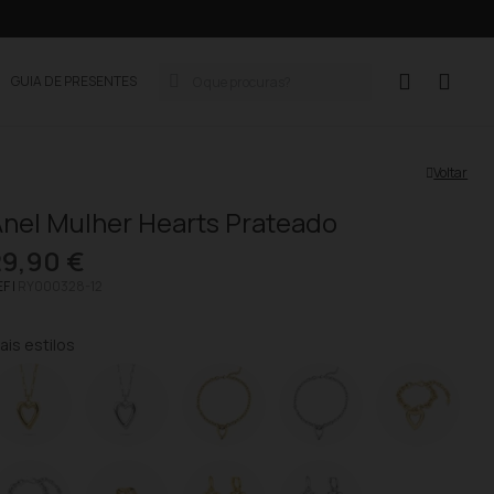
GUIA DE PRESENTES
Voltar
nel Mulher Hearts Prateado
29,90 €
F |
RY000328-12
ais estilos