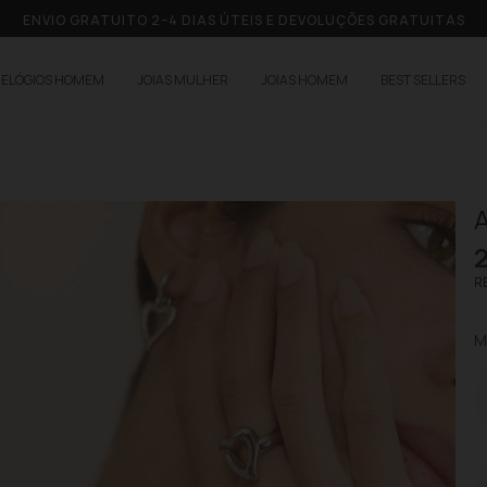
ENVIO GRATUITO 2–4 DIAS ÚTEIS E DEVOLUÇÕES GRATUITAS
RELÓGIOS HOMEM
JOIAS MULHER
JOIAS HOMEM
BEST SELLERS
A
RE
M