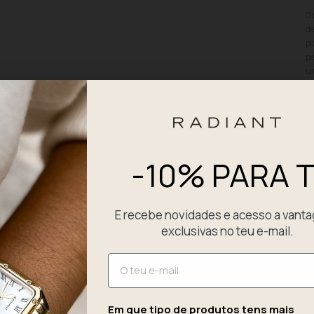
O 
de
po
pe
um
co
co
oc
co
ac
ma
-10% PARA T
es
pr
E recebe novidades e acesso a vant
D
exclusivas no teu e-mail.
P
Email
E
Em que tipo de produtos tens mais