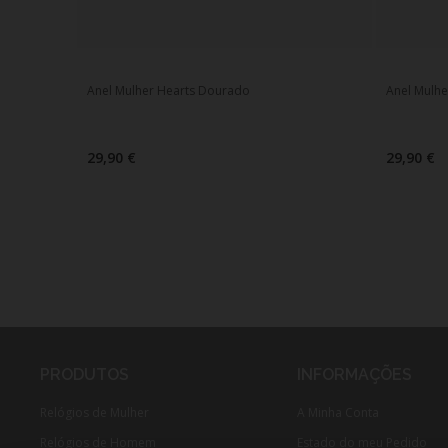
Anel Mulher Hearts Dourado
Anel Mulhe
29,90 €
29,90 €
PRODUTOS
INFORMAÇÕES
Relógios de Mulher
A Minha Conta
Relógios de Homem
Estado do meu Pedido