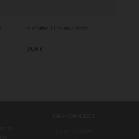
o
Anel Mulher Chains Cindy Prateado
35,90 €
FALA CONNOSCO
quentes
(+351) 213 212 600
cnica