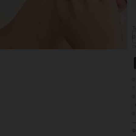
T
G
D