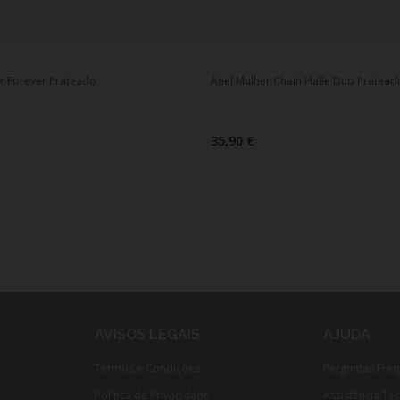
r Forever Prateado
Anel Mulher Chain Halle Duo Pratead
35,90 €
AVISOS LEGAIS
AJUDA
Termos e Condições
Perguntas Fre
Política de Privacidade
Assistência Té