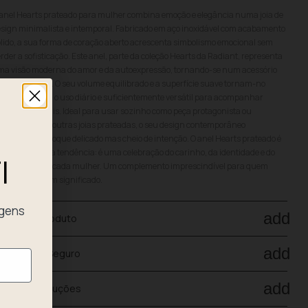
anel Hearts prateado para mulher combina emoção e elegância numa joia de
sign minimalista e intemporal. Fabricado em aço inoxidável com acabamento
lido, a sua forma de coração aberto acrescenta simbolismo emocional sem
rder a sofisticação. Este anel, parte da coleção Hearts da Radiant, representa
a visão moderna do amor e da autoexpressão, tornando-se num acessório
m mensagem. O seu volume equilibrado e a superfície suave tornam-no
nfortável para o uso diário e suficientemente versátil para acompanhar
asiões especiais. Ideal para usar sozinho como peça protagonista ou
mbinado com outras joias prateadas, o seu design contemporâneo
rescenta um toque delicado mas cheio de intenção. O anel Hearts prateado é
is do que uma tendência: é uma celebração do carinho, da identidade e do
I
tilo pessoal de cada mulher. Um complemento imprescindível para quem
ocura joias com significado.
agens
add
ados do produto
add
agamento Seguro
add
nvio e devoluções